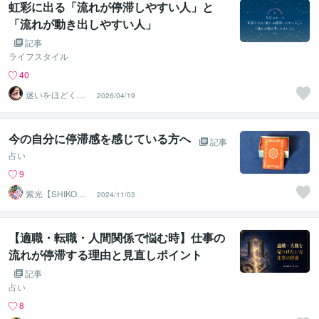
虹彩に出る「流れが停滞しやすい人」と
「流れが動き出しやすい人」
記事
ライフスタイル
40
迷いをほどく
2026/04/19
『瞳』の分析士
｜ Nagi
今の自分に停滞感を感じている方へ
記事
占い
9
紫光【SHIKO】
2024/11/03
遠隔透視鑑定士
【適職・転職・人間関係で悩む時】仕事の
流れが停滞する理由と見直しポイント
記事
占い
8