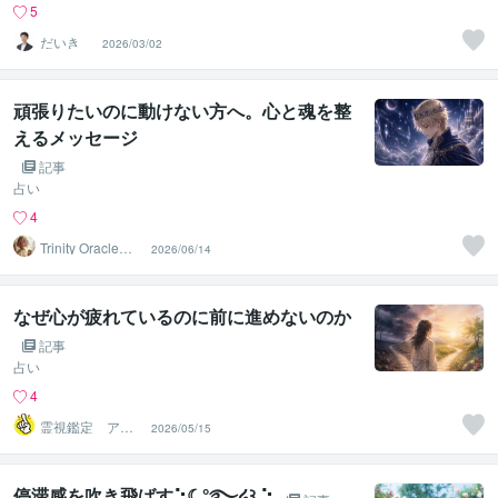
5
だいき
2026/03/02
頑張りたいのに動けない方へ。心と魂を整
えるメッセージ
記事
占い
4
Trinity Oracle☽
2026/06/14
七星
なぜ心が疲れているのに前に進めないのか
記事
占い
4
霊視鑑定 アキ
2026/05/15
ラ
停滞感を吹き飛ばす⡱☾°̥࿐໒꒱ ⡱