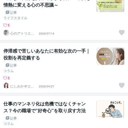
情熱に変える心の不思議～
記事
ライフスタイル
5
心のアトリエ～
2026/07/14
心象画家：卯月
螢～
停滞感で苦しいあなたに有効な次の一手｜
役割を再定義する
記事
コラム
5
にしおか＠エン
2026/04/27
パワメントカウ
ンセラー
仕事のマンネリ化は危機ではなくチャン
ス？今の職場で"好奇心"を取り戻す方法
記事
コラム