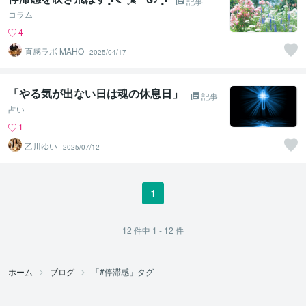
記事
コラム
4
直感ラボ MAHO
2025/04/17
「やる気が出ない日は魂の休息日」
記事
占い
1
乙川ゆい
2025/07/12
1
12
件中
1 - 12
件
ホーム
ブログ
「#停滞感」タグ