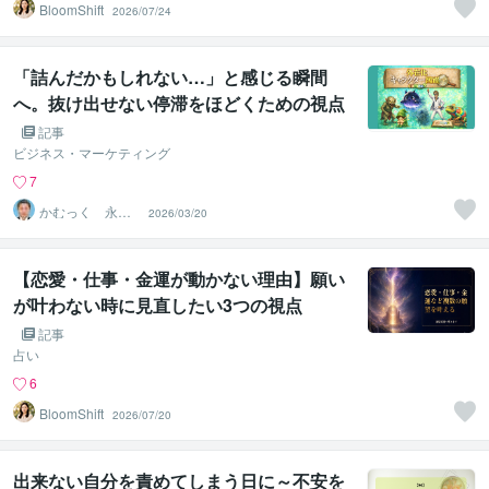
BloomShift
2026/07/24
「詰んだかもしれない…」と感じる瞬間
へ。抜け出せない停滞をほどくための視点
— ツンdel／外在化キャラクター図鑑 Com
記事
eック③
ビジネス・マーケティング
7
かむっく 永原
2026/03/20
裕嗣
【恋愛・仕事・金運が動かない理由】願い
が叶わない時に見直したい3つの視点
記事
占い
6
BloomShift
2026/07/20
出来ない自分を責めてしまう日に～不安を