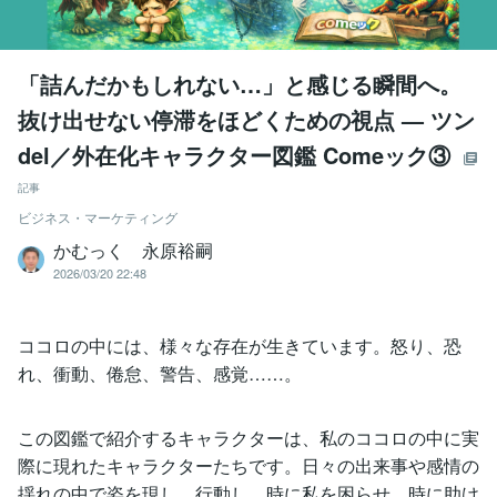
「詰んだかもしれない…」と感じる瞬間へ。
抜け出せない停滞をほどくための視点 — ツン
del／外在化キャラクター図鑑 Comeック③
記事
ビジネス・マーケティング
かむっく 永原裕嗣
2026/03/20 22:48
ココロの中には、様々な存在が生きています。怒り、恐
れ、衝動、倦怠、警告、感覚……。
この図鑑で紹介するキャラクターは、私のココロの中に実
際に現れたキャラクターたちです。日々の出来事や感情の
揺れの中で姿を現し、行動し、時に私を困らせ、時に助け