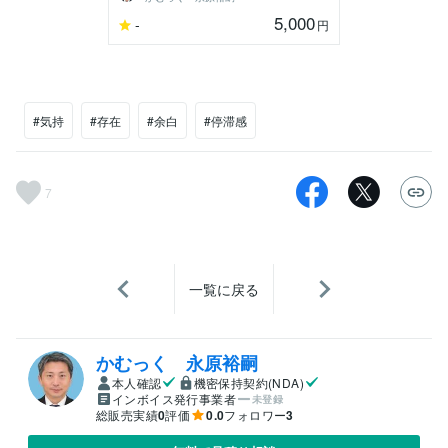
5,000
-
円
#気持
#存在
#余白
#停滞感
7
一覧に戻る
かむっく 永原裕嗣
本人確認
機密保持契約(NDA)
インボイス発行事業者
未登録
総販売実績
0
評価
0.0
フォロワー
3