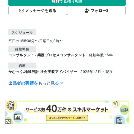
無料で見積り相談
メッセージを送る
フォロー
3
スケジュール
平日の18時30分〜/日曜日の9時〜
経験職種
コンサルタント / 業務プロセスコンサルタント
経験年数 : 6年
職歴
かむっく/地域設計·社会実装アドバイザー
2025年12月 ~ 現在
出品者の実績をもっと見る
ビジネス・クリエイティブツール
Excel:10年
Google サイト:6年
Word:10年
ChatGPT:1年
その他ツール
gemini copilot:1年
学歴
明治大学
1996年3月 ~ 2000年2月