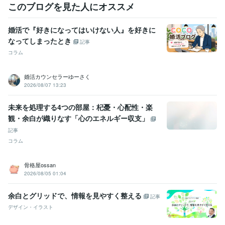
このブログを見た人にオススメ
婚活で『好きになってはいけない人』を好きに
なってしまったとき
記事
コラム
婚活カウンセラーゆーさく
2026/08/07 13:23
未来を処理する4つの部屋：杞憂・心配性・楽
観・余白が織りなす「心のエネルギー収支」
記事
コラム
骨格屋ossan
2026/08/05 01:04
余白とグリッドで、情報を見やすく整える
記事
デザイン・イラスト