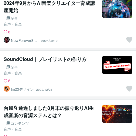
2024年9月からAI音楽クリエイター育成講
座開始
記事
音声・音楽
8
NewForever80K
2024/08/12
（8万）再生中
SoundCloud｜プレイリストの作り方
記事
音声・音楽
8
fm23デザイン
2022/12/26
台風🌀通過しました8月末の振り返りAI生
成音楽の音源ステムとは？
コンテンツ
音声・音楽