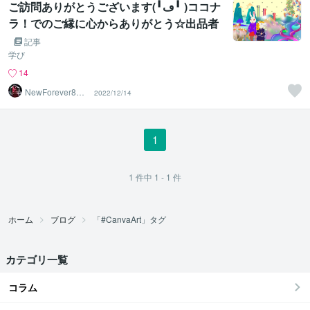
ご訪問ありがとうございます(╹ڡ╹ )ココナ
ラ！でのご縁に心からありがとう☆出品者
としてではなく＊素晴らしい人生の先駆者
記事
ココナラクリエイターの先輩たちへ
学び
14
NewForever80K
2022/12/14
（8万）再生中
1
1
件中
1 - 1
件
ホーム
ブログ
「#CanvaArt」タグ
カテゴリ一覧
コラム