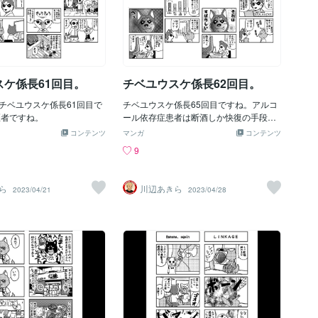
スケ係長61回目。
チベユウスケ係長62回目。
チベユウスケ係長61回目で
チベユウスケ係長65回目ですね。アルコ
医者ですね。
ール依存症患者は断酒しか快復の手段は
ないのですが、あきらめきれないのです
コンテンツ
マンガ
コンテンツ
ね。
9
ら
川辺あきら
2023/04/21
2023/04/28