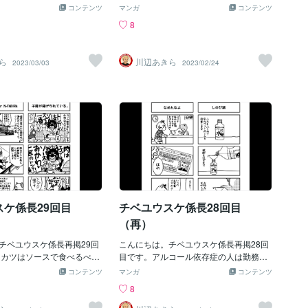
好きです。
コンテンツ
マンガ
コンテンツ
8
ら
川辺あきら
2023/03/03
2023/02/24
スケ係長29回目
チベユウスケ係長28回目
（再）
チベユウスケ係長再掲29回
こんにちは。チベユウスケ係長再掲28回
ンカツはソースで食べるべき
目です。アルコール依存症の人は勤務中
。少なくとも私は。
にいかにして人知れず（無理なのだが）
コンテンツ
マンガ
コンテンツ
酒を飲むかに知恵を絞ります。能力を使
8
う方向間違ってます。