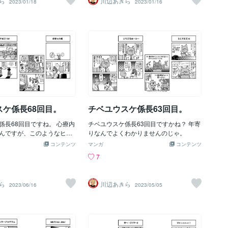
ら
川辺あきら
2023/01/18
2023/01/16
スケ係長68回目。
チベユウスケ係長63回目。
係長68回目ですね。 心療内
チベユウスケ係長63回目ですかね？ 年寄
んですが、このようなヒト
りなんでよくわかりませんのじゃ。
のでご安心ください。たぶ
コンテンツ
マンガ
コンテンツ
7
ら
川辺あきら
2023/06/16
2023/05/05