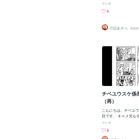
ースロプレウラ（Arthr
マンガ
だったそうですね。
8
川辺あきら
2023/
チベユウスケ係長
（再）
こんにちは。チベユウ
目です。 キャメ兄も
マンガ
8