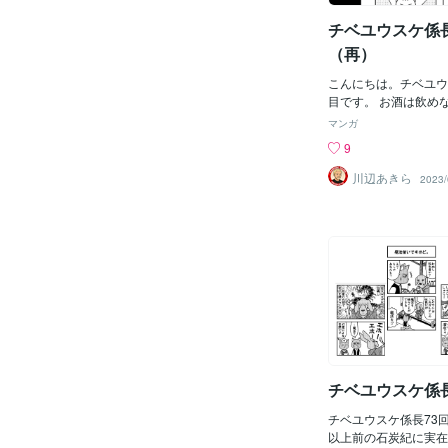
チベユウスケ係長
（再）
こんにちは。チベユウ
目です。 お酒は飲め
いです。
マンガ
9
川辺あきら
2023/
チベユウスケ係長
チベユウスケ係長73
以上前の石炭紀に実在