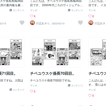
スケ係長再掲38回
こんにちは。チベユウスケ係長再掲36回
こんにちは。
役所の案内板を豪華
目です。 2000年代ごろのヴィジュアル系
目です。 イ
バンドがよくペストマスクつけてました
です。
コンテンツ
マンガ
コンテンツ
マンガ
ね。
6
6
川辺あきら
川辺あき
02/15
2023/02/10
71回目。
チベユウスケ係長70回目。
チベユウ
回目ですね。入院は
チベユウスケ係長70回目ですね。
こんばんは。
す。 雪には
マンガ
コンテンツ
コンテンツ
マンガ
5
5