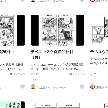
川辺あきら
川辺あき
02/16
2023/02/01
26回目
チベユウスケ係長24回目
チベユウ
（再）
チベユウスケ
科のお医者さ
スケ係長再掲26回
こんにちは。チベユウスケ係長再掲24回
はおりません
かん」はかなりディ
目です。落語「猫の皿」をもとに描いた
マンガ
ん。
ですね。
んですけど、いまいちネタが伝わってま
7
コンテンツ
マンガ
コンテンツ
せんね。
8
川辺あきら
川辺あき
01/11
2023/01/06