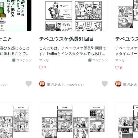
たこと
チベユウスケ係長51回目
チベユウ
喜びを感じること
こんにちは。チベユウスケ係長51回目で
チベユウスケ
に眠れることで
す。Twitterとインスタグラムでもあげて
まタイムリー
ることも嬉しいこ
ます。(*'▽')インスタグラムは最近始めた
コンテンツ
マンガ
コンテンツ
マンガ
合は何よりも睡眠
ので初期の「チベユウスケ係長」から上
7
6
げていってます。
川辺あきら
川辺あき
02/11
2022/11/17