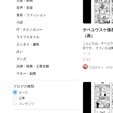
写真・動画
音声・音楽
美容・ファッション
小説
チベユウスケ係長
IT・テクノロジー
（再）
ライフスタイル
こんにちは。チベユウ
エンタメ・趣味
目です。 そういえば
占い
いでしょうか。
マンガ
マンガ
11
法律・税務・士業全般
川辺あきら
2023/
マネー・副業
ブログの種類
すべて
記事
コンテンツ