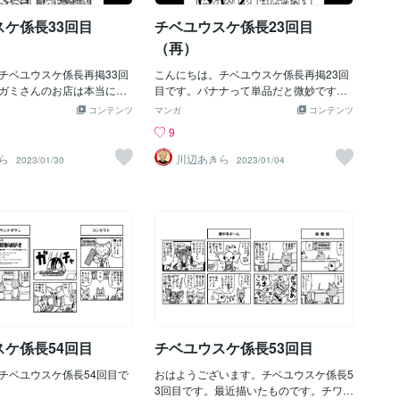
スケ係長33回目
チベユウスケ係長23回目
（再）
チベユウスケ係長再掲33回
こんにちは。チベユウスケ係長再掲23回
ガミさんのお店は本当に美
目です。バナナって単品だと微妙ですけ
す。
ど、他のモノとタッグを組むと途端に輝
コンテンツ
マンガ
コンテンツ
きだしますよね。
9
ら
川辺あきら
2023/01/30
2023/01/04
スケ係長54回目
チベユウスケ係長53回目
チベユウスケ係長54回目で
おはようございます。チベユウスケ係長5
3回目です。最近描いたものです。チワワ