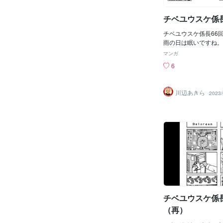
チベユウスケ係長
チベユウスケ係長66
雨の日は眠いですね。
マンガ
6
川辺あきら
2023/
チベユウスケ係長
（再）