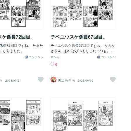
スケ係長72回目。
チベユウスケ係長67回目。
係長72回目ですね。 たまた
チベユウスケ係長67回目ですね。 なんな
になりました。
きさん。おいはびっくりしたっつぉ。 オ
レも酒ば呑むばってんいっぺんもこぼし
コンテンツ
マンガ
コンテンツ
たこたなかもん。
6
ら
川辺あきら
2023/07/21
2023/06/09