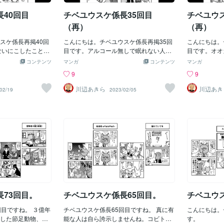
40回目
チベユウスケ係長35回目
チベユウ
（再）
（再）
スケ係長再掲40回
こんにちは。チベユウスケ係長再掲35回
こんにちは。
ないにこしたことな
目です。アルコール無しで眠れない人は
目です。オオ
アルコール依存症の特徴です。眠れない
味しいお店で
コンテンツ
マンガ
コンテンツ
マンガ
ときは酒で毎回気絶するのです。
9
9
川辺あきら
川辺あき
02/19
2023/02/05
73回目。
チベユウスケ係長65回目。
チベユウ
回目ですね。 ３億年
チベユウスケ係長65回目ですね。 真に有
こんにちは。
した節足動物、ア
能な人は自ら誇示しませんね。コビトカ
す。