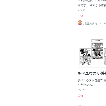
こんにちは。チベユウ
目です。 今回から市
にしてみました。
マンガ
6
川辺あきら
2023/
チベユウスケ係長
チベユウスケ係長71
イヤだなあ。
マンガ
5