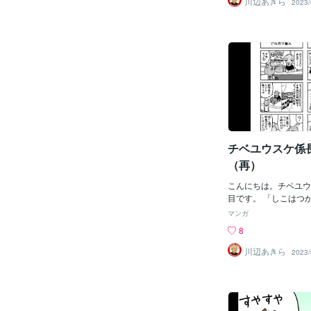
川辺あきら
2023/
チベユウスケ係長
（再）
こんにちは。チベユウ
目です。 「しこはつ
ープな長崎県北の方言
マンガ
8
川辺あきら
2023/