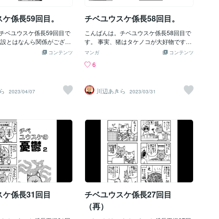
スケ係長59回目。
チベユウスケ係長58回目。
チベユウスケ係長59回目で
こんばんは。チベユウスケ係長58回目で
施設とはなんら関係がござい
す。 事実、猪はタケノコが大好物です。
新芽を根こそぎやられた日には発狂しそ
コンテンツ
マンガ
コンテンツ
うになります。
6
ら
川辺あきら
2023/04/07
2023/03/31
スケ係長31回目
チベユウスケ係長27回目
（再）