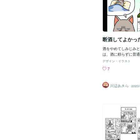
断酒してよかっ
酒をやめてしみじみと
は、酒に頼らずに普通
す。食事が美味しくな
デザイン・イラスト
となのですが、私の場
7
につきますね。
川辺あきら
2023/