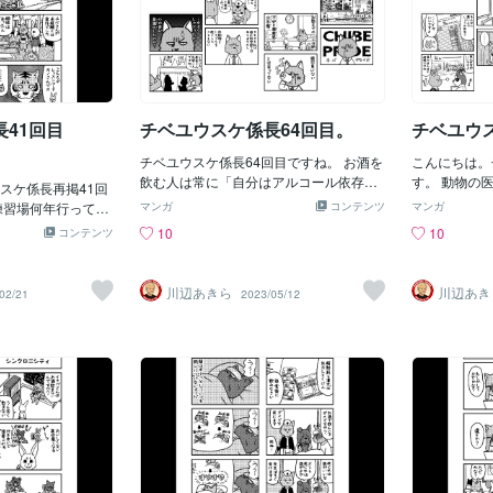
41回目
チベユウスケ係長64回目。
チベユウ
チベユウスケ係長64回目ですね。 お酒を
こんにちは。
飲む人は常に「自分はアルコール依存症
す。 動物の
スケ係長再掲41回
なんじゃないか」と不安に思うんです
練習場何年行ってな
マンガ
コンテンツ
マンガ
が、臨界点を超えると「自分はアルコー
10
10
コンテンツ
ル依存症ではない」と強弁するようにな
ります。
川辺あきら
川辺あき
02/21
2023/05/12