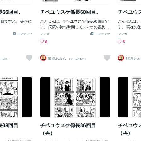
66回目。
チベユウスケ係長60回目。
チベユウ
回目ですね。 確かに
こんばんは。チベユウスケ係長60回目で
こんばんは。
す。 病院の待ち時間ってスマホの普及で
す。 実在の
だいぶ気楽なものになりましたね。
ません。
コンテンツ
マンガ
コンテンツ
マンガ
6
6
川辺あきら
川辺あき
06/02
2023/04/14
38回目
チベユウスケ係長36回目
チベユウ
（再）
（再）