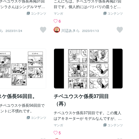
チベユウスケ係長再掲31回
こんにちは。チベユウスケ係長再掲27回
ガシラさんはシングルマザー
目です。個人的にはパリパリの皿うどん
の方がちゃんぽんより好きです。長崎県
コンテンツ
マンガ
コンテンツ
民として（いまは福岡市住み）。
6
ら
川辺あきら
2023/01/24
2023/01/13
スケ係長56回目。
チベユウスケ係長37回目
（再）
チベユウスケ係長56回目で
ホントに不慣れです。
チベユウスケ係長37回目です。この魔人
コンテンツ
はアキネーターが モデルなんですが、あ
れは面白かったですね。
マンガ
コンテンツ
5