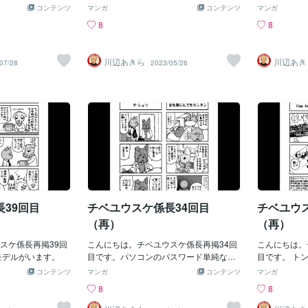
opleura）は草食
バ初登場です。
コンテンツ
マンガ
コンテンツ
マンガ
8
8
川辺あきら
川辺あき
07/28
2023/05/26
39回目
チベユウスケ係長34回目
チベユウ
（再）
（再）
スケ係長再掲39回
こんにちは。チベユウスケ係長再掲34回
こんにちは。
モデルがいます。
目です。パソコンのパスワード単純な職
目です。 ト
場の数は天文学的。
だと思います
コンテンツ
マンガ
コンテンツ
マンガ
8
8