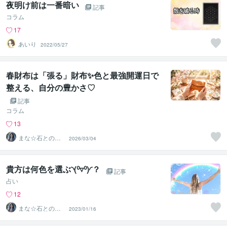
夜明け前は一番暗い
記事
コラム
17
あいり⁠⁠
2022/05/27
春財布は「張る」財布✨色と最強開運日で
整える、自分の豊かさ♡
記事
コラム
13
まな☆石との絆
2026/03/04
を整える占い師
＆セラピスト
貴方は何色を選ぶ◝(⁰▿⁰)◜？
記事
占い
12
まな☆石との絆
2023/01/16
を整える占い師
＆セラピスト