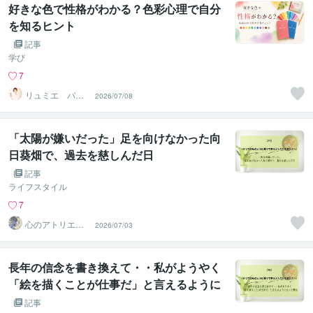
好きな色で性格がわかる？色彩心理で自分
を知るヒント
記事
学び
7
リュミエ パー
2026/07/08
ソナルカラー、
骨格診断士
「太陽が嫌いだった」足を向けなかった向
日葵畑で、過去を慈しんだ日
記事
ライフスタイル
7
心のアトリエ～
2026/07/03
心象画家：卯月
螢～
長年の信念を書き換えて・・私がようやく
「絵を描くことが仕事だ」と言えるように
なった理由
記事