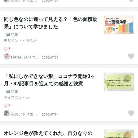
2026/07/27
心象画家：卯月
螢～
同じ色なのに違って見える？「色の面積効
果」について学びました
記事
デザイン・イラスト
7
HANA HAPPY 8
2026/07/25
7
「私にしかできない形」ココナラ開始3ヶ
月・92記事目を迎えての感謝と決意
記事
ライフスタイル
7
心のアトリエ～
2026/07/24
心象画家：卯月
螢～
オレンジ色が教えてくれた、自分なりの