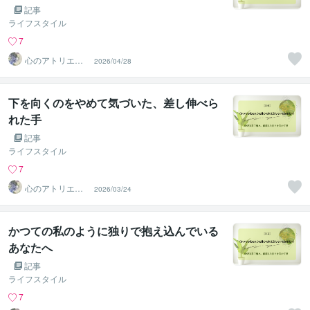
記事
ライフスタイル
7
心のアトリエ～
2026/04/28
心象画家：卯月
螢～
下を向くのをやめて気づいた、差し伸べら
れた手
記事
ライフスタイル
7
心のアトリエ～
2026/03/24
心象画家：卯月
螢～
かつての私のように独りで抱え込んでいる
あなたへ
記事
ライフスタイル
7