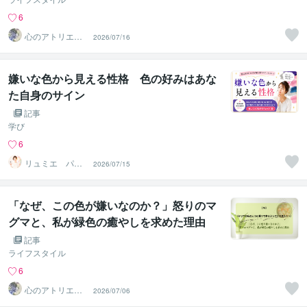
6
心のアトリエ～
2026/07/16
心象画家：卯月
螢～
嫌いな色から見える性格 色の好みはあな
た自身のサイン
記事
学び
6
リュミエ パー
2026/07/15
ソナルカラー、
骨格診断士
「なぜ、この色が嫌いなのか？」怒りのマ
グマと、私が緑色の癒やしを求めた理由
記事
ライフスタイル
6
心のアトリエ～
2026/07/06
心象画家：卯月
螢～