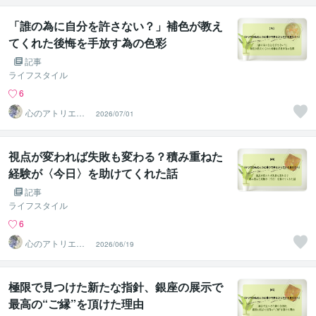
「誰の為に自分を許さない？」補色が教え
てくれた後悔を手放す為の色彩
記事
ライフスタイル
6
心のアトリエ～
2026/07/01
心象画家：卯月
螢～
視点が変われば失敗も変わる？積み重ねた
経験が〈今日〉を助けてくれた話
記事
ライフスタイル
6
心のアトリエ～
2026/06/19
心象画家：卯月
螢～
極限で見つけた新たな指針、銀座の展示で
最高の“ご縁”を頂けた理由