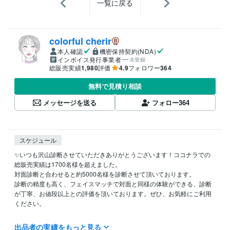
一覧に戻る
colorful cherir
本人確認
機密保持契約(NDA)
インボイス発行事業者
未登録
総販売実績
1,980
評価
4.9
フォロワー
364
無料で見積り相談
メッセージを送る
フォロー
364
スケジュール
✨いつも沢山診断させていただきありがとうございます！ココナラでの
総販売実績は1700名様を超えました。

対面診断と合わせると約5000名様を診断させて頂いております。

診断の精度も高く、フェイスマッチで対面と同様の体験ができる、診断
が丁寧、お値段以上との評価を頂いております。ぜひ、お気軽にご利用
ください。

✨ ココナラ招待コードで1000円引き ✨

出品者の実績をもっと見る