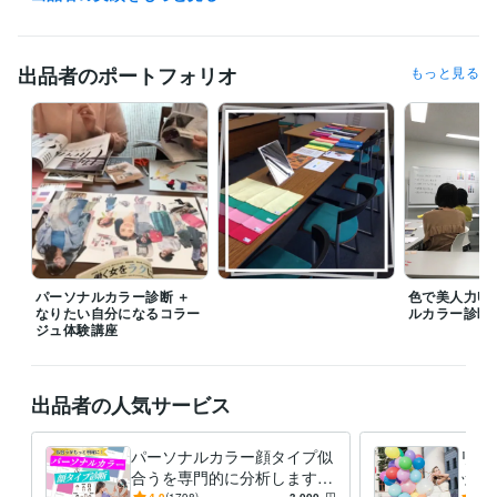
ココナラに新規登録される方は、初回のみ以下のリンクから登録すると1
000円引き！

☟ 登録はこちら

https://coconala.com/invite/1P3RVV

出品者のポートフォリオ
もっと見る
経験職種
ライフスタイル・その他 / 講師・インストラクター
経験年数 : 7年
受賞歴
『パーソナルカラーを知って魅力UP　オフィスで映える私色』
Flam
maカラーアナリストフルコース
TAEKO MAGICプロフェッショナル
メイクアドバイザー　
アドバンスカラーセラピスト1stコース
日本
顔タイプ診断協会顔タイプアドバイザー１級
色彩検定2級
パーソナルカラー診断 ＋
色で美人力U
資格・検定
なりたい自分になるコラー
ルカラー診断
ジュ体験講座
パーソナルカラーアナリスト
取得年 : 2015年
顔タイプアドバイザー1級
取得年 : 2020年
カラーセラピスト
取得年 : 2018年
色彩検定2級
取得年 : 2023年
出品者の人気サービス
得意分野
パーソナルカラー顔タイプ似
リピ
住まい・美容・生活相談
パーソナルカラー
顔タイプ診断
合うを専門的に分析します AI
ップ
ファッション
メイク
パーソナルカラー
顔タイプ診断
4.9
(1798)
3,000
円
4.8