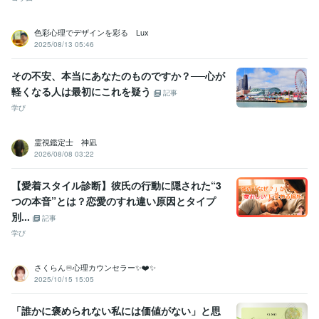
色彩心理でデザインを彩る Lux
2025/08/13 05:46
その不安、本当にあなたのものですか？──心が
軽くなる人は最初にこれを疑う
記事
学び
霊視鑑定士 神凪
2026/08/08 03:22
【愛着スタイル診断】彼氏の行動に隠された“3
つの本音”とは？恋愛のすれ違い原因とタイプ
別...
記事
学び
さくらん♾️心理カウンセラー✨❤️✨
2025/10/15 15:05
「誰かに褒められない私には価値がない」と思