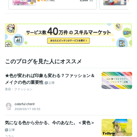
では不可能な繊細分析｜永久
から
イメージコンサル
カラーセラピスト
コスメコンシェルジュ
メイクレッスン
保存版の診断書を作成します
す！
語学力
スペイン語
日常会話レベル
このブログを見た人にオススメ
★色が変われば印象も変わる？ファッション＆
メイクの色の重要性
記事
美容・ファッション
colorful cherir
2026/03/17 09:33
気になる色から分かる、今のあなた。＜黄色＞
記事
コラム