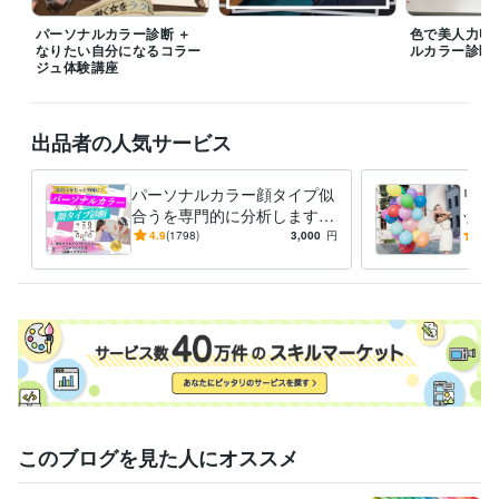
顔タイプ診断協会顔タイプアドバイザー１級
色彩検定2級
パーソナルカラー診断 ＋
色で美人力U
資格・検定
なりたい自分になるコラー
ルカラー診断
ジュ体験講座
パーソナルカラーアナリスト
取得年 : 2015年
顔タイプアドバイザー1級
取得年 : 2020年
カラーセラピスト
取得年 : 2018年
色彩検定2級
取得年 : 2023年
出品者の人気サービス
得意分野
パーソナルカラー顔タイプ似
リピ
住まい・美容・生活相談
パーソナルカラー
顔タイプ診断
合うを専門的に分析します AI
ップ
ファッション
メイク
パーソナルカラー
顔タイプ診断
では不可能な繊細分析｜永久
から
4.9
(1798)
3,000
円
4.8
イメージコンサル
カラーセラピスト
コスメコンシェルジュ
メイクレッスン
保存版の診断書を作成します
す！
語学力
スペイン語
日常会話レベル
このブログを見た人にオススメ