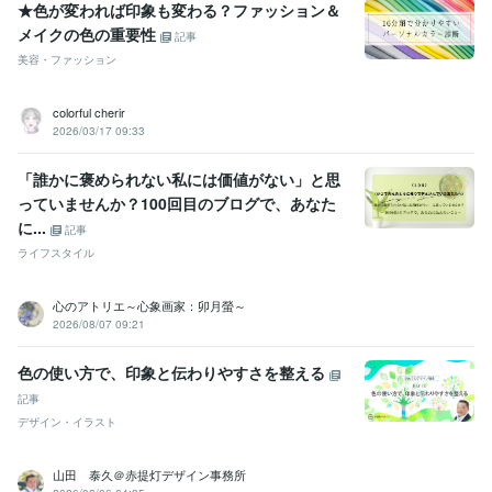
★色が変われば印象も変わる？ファッション＆
メイクの色の重要性
記事
美容・ファッション
colorful cherir
2026/03/17 09:33
「誰かに褒められない私には価値がない」と思
っていませんか？100回目のブログで、あなた
に...
記事
ライフスタイル
心のアトリエ～心象画家：卯月螢～
2026/08/07 09:21
色の使い方で、印象と伝わりやすさを整える
記事
デザイン・イラスト
山田 泰久＠赤提灯デザイン事務所