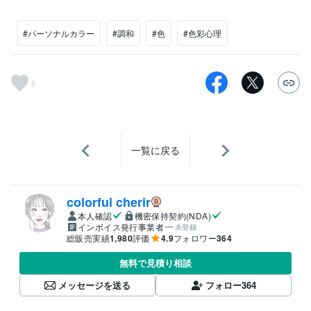
#パーソナルカラー
#調和
#色
#色彩心理
6
一覧に戻る
colorful cherir
本人確認
機密保持契約(NDA)
インボイス発行事業者
未登録
総販売実績
1,980
評価
4.9
フォロワー
364
無料で見積り相談
メッセージを送る
フォロー
364