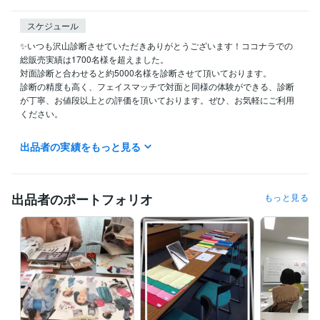
スケジュール
✨いつも沢山診断させていただきありがとうございます！ココナラでの
総販売実績は1700名様を超えました。

対面診断と合わせると約5000名様を診断させて頂いております。

診断の精度も高く、フェイスマッチで対面と同様の体験ができる、診断
が丁寧、お値段以上との評価を頂いております。ぜひ、お気軽にご利用
ください。

✨ ココナラ招待コードで1000円引き ✨

出品者の実績をもっと見る
ココナラに新規登録される方は、初回のみ以下のリンクから登録すると1
000円引き！

☟ 登録はこちら

https://coconala.com/invite/1P3RVV

出品者のポートフォリオ
もっと見る
経験職種
ライフスタイル・その他 / 講師・インストラクター
経験年数 : 7年
受賞歴
『パーソナルカラーを知って魅力UP　オフィスで映える私色』
Flam
maカラーアナリストフルコース
TAEKO MAGICプロフェッショナル
メイクアドバイザー　
アドバンスカラーセラピスト1stコース
日本