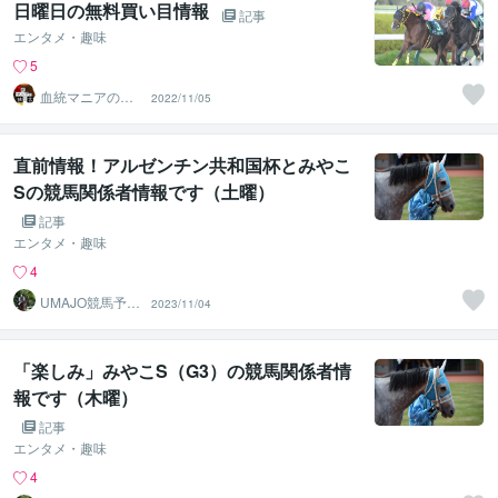
日曜日の無料買い目情報
記事
エンタメ・趣味
5
血統マニアの独
2022/11/05
り言
直前情報！アルゼンチン共和国杯とみやこ
Sの競馬関係者情報です（土曜）
記事
エンタメ・趣味
4
UMAJO競馬予想
2023/11/04
研究会
「楽しみ」みやこS（G3）の競馬関係者情
報です（木曜）
記事
エンタメ・趣味
4