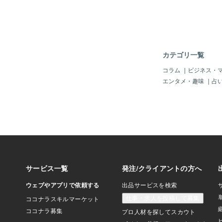
せっかく頂いたし・・
まっていたりします。
生と「引越という機会
とも向き合って見直し
ね」と話していました
ーがあります。ちょっ
カテゴリ一覧
のは、何度見てもモヤ
「モヤッ」とするもの
コラム
｜
ビジネス・
合って決別しないとな
エンタメ・趣味
｜
占
特に、最近はテレワー
にいることが多くなっ
分の好きなものだけに
は持ち込まない。そし
を作っていきたいなあ
けでなく、人も、事も
分の好きなものに囲ま
機嫌は良くなり、自分
ていくものなのです
けは、「自分組織図」
か。＊人間関係のしが
ない方、お話聴かせて