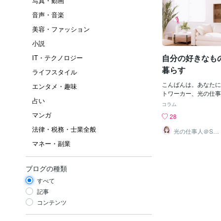
写真・動画
音声・音楽
美容・ファッション
小説
自分の好きなも
IT・テクノロジー
暮らす
ライフスタイル
こんばんは。あなたに
エンタメ・趣味
トワーカー、光の仕事人
占い
す。実は、もう少しし
コラム
います😊今日は片付
マンガ
28
告をしていたのですが
法律・税務・士業全般
われました。「引越を
光の仕事人＠SA
CHIKO
なものだけに囲まれて
マネー・副業
るといいね」私は昨年
ッスンを受けて家中の
なり断捨離をしていま
ブログの種類
だちょっとモヤッとす
すべて
ているんですよね😅
い服・誰かにいただい
記事
アルバム類・可愛い空
コンテンツ
に、人から厚意で頂い
かは自分の趣味とちょ