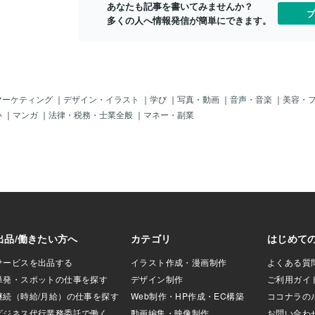
あなたも記事を書いてみませんか？
・といつまでもし
ブ
多くの人へ情報発信が簡単にできます。
今日は片付けの先
に、そういうもの
したほうがよいよ
。物にもエネルギ
とモヤっとするも
ッとします。この
とはしっかり向き
マーケティング
｜
デザイン・イラスト
｜
学び
｜
写真・動画
｜
音声・音楽
｜
美容・
あ、と思います😊
い
｜
マンガ
｜
法律・税務・士業全般
｜
マネー・副業
クが多くなり、家
ています。家は自
する。余計なもの
て、私の快適空間
と思います✨️物だ
、そうですね😊自
れていれば自分の
の運気がアップし
＊「自分」の片付
で行ってみません
らみでスッキリし
くださいね😊