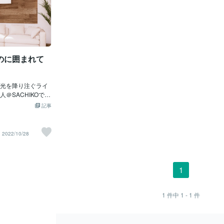
のに囲まれて
光を降り注ぐライ
＠SACHIKOで
たら引越を考えて
記事
けの先生に引越の報
、こんなことを言
機に、自分の好き
2022/10/28
暮らせるようにな
片付けの先生にレ
片付けを行ってか
す。それでも、ま
1
る物が家には残っ
・３年以上来ていな
た絵や飾り・古い
1
件中
1 - 1
件
き缶や空き箱特
た手作りのものと
っと合わなくても