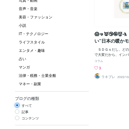
写真・動画
音声・音楽
美容・ファッション
小説
😱🤜👿🤥🤪
IT・テクノロジー
い”日本の暖かモ
ライフスタイル
イナ支援、欧州
ＳＤＧｓだし、どの
エンタメ・趣味
で大変だから、インバ
占い
省エネタイプの”日本
コラム
売り込み広めたら？ 
マンガ
3
為に売る時にメリット
法律・税務・士業全般
ゃんと説明すること!
ラキプレ
2022/10
エネタイプ①20分充
マネー・副業
使用 充電式電気湯た
房止める時に使用、2
ざ掛け（氷点下などす
ブログの種類
③を使う）③ホットカ
すべて
燵のように使うが、基
るか、動く）④炬燵（
記事
んぽ使用や豆炭、練炭
コンテンツ
素中毒に注意）⑤レン
ぽ ゆたぽん 種類い