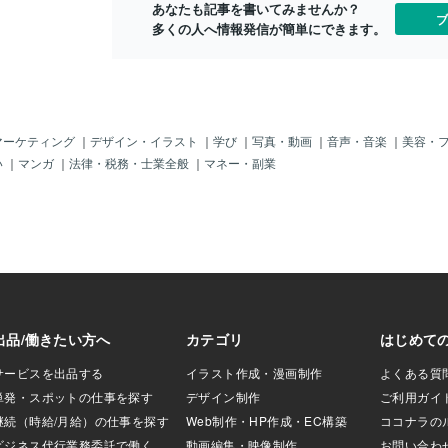
あなたも記事を書いてみませんか？
プの電熱ジャケッ
ブ
多くの人へ情報発信が簡単にできます。
ケット、ヒーター
子レンジなどで湯
湯たんぽ（低温火
な銅板製金属製②
ック製③陶器製④
らか湯たんぽゴム
ットスーツ素材の
マーケティング
｜
デザイン・イラスト
｜
学び
｜
写真・動画
｜
音声・音楽
｜
美容・
ら腰用、靴タイプ
い
｜
マンガ
｜
法律・税務・士業全般
｜
マネー・副業
や大豆で温める
で作った。ぬか臭
食べられてＳＤＧ
密閉すれば2～3回
剤、除湿剤、肥料
などネット参照①
 カイロ （火災に
のは電気を使わず
では無く種類で記
ウォーム ③あった
本舗の最強防寒イ
ズ⑤ラクダ シャツ
⑥カシミヤ混グンゼ