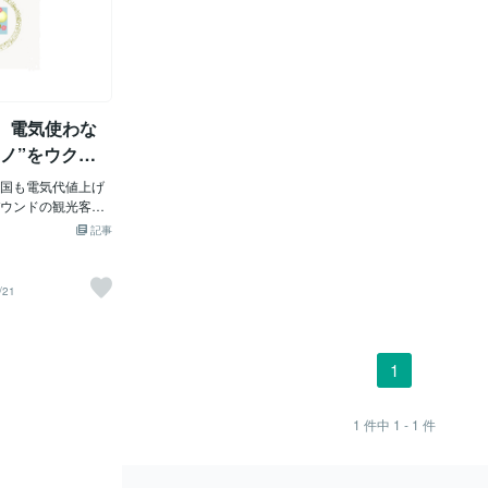
🤺 電気使わな
ノ”をウクラ
輸出したら？
国も電気代値上げ
ウンドの観光客に
の暖かモノ”として
記事
ただし、モメない
・デメリットをち
多少電気は使うが省
/21
電で室内約3～4時間
んぽ（ストーブ暖
年持った）②電気ひ
ごく寒い時に②か
1
ーペット（③を炬
本的に寒い時は着
電気ではなく湯た
1
件中
1 - 1
件
もあるが一酸化炭
ジで温める湯たん
ろいろ腰や肩タイプ