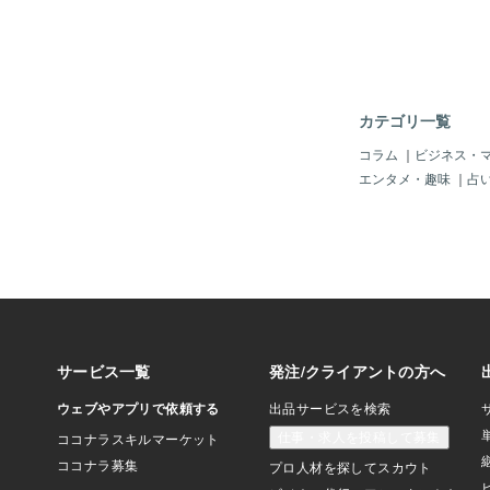
がいいか？⑥着るタイ
ト、ヒーター付きジャ
手袋、 ストーブや電
を沸かし、湯を入れる
傷に注意）①直火可能
赤ちゃん向けプラスチ
カテゴリ一覧
お湯入れる式だとやわ
製、シリコン製⑤ウエ
コラム
｜
ビジネス・
湯たんぽ たまご型か
エンタメ・趣味
｜
占
（ややお高め）⑥小豆
（大豆のは塩ぬか入り
いが温かいし、最後は
ｓ）カイロ、使い捨て
使えて、使用後は消臭
代用中身は土壌改良剤
ホッカイロ②ベンジン
注意）だが、一番良い
暖かい着る物、暖か順
載①ヒートテック②N
かインナー④ひだまり
ンナーひだまりシリー
ももひき 上下セット
防寒上