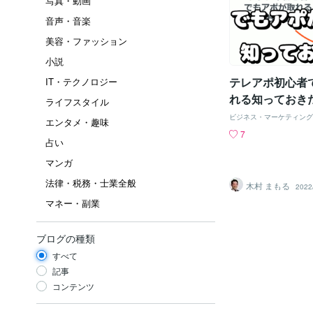
写真・動画
音声・音楽
美容・ファッション
小説
テレアポ初心者
IT・テクノロジー
れる知っておき
ライフスタイル
ビジネス・マーケティング
エンタメ・趣味
7
占い
マンガ
法律・税務・士業全般
木村 まもる
2022
マネー・副業
ブログの種類
すべて
記事
コンテンツ