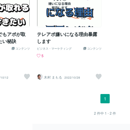
でもアポが取
テレアポ嫌いになる理由暴露
たい秘訣
します
コンテンツ
ビジネス・マーケティング
コンテンツ
5
木村 まもる
/10/12
2022/10/28
1
2
件中
1 - 2
件