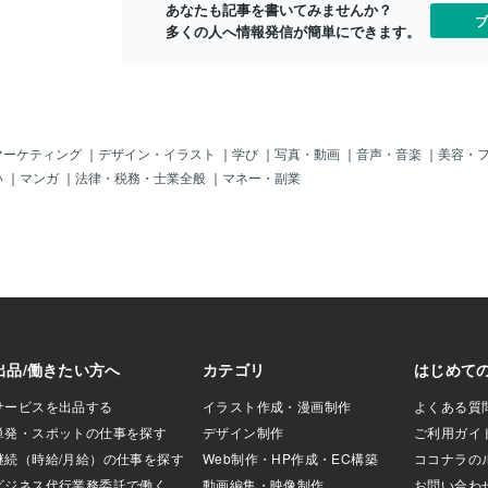
あなたも記事を書いてみませんか？
ブ
多くの人へ情報発信が簡単にできます。
マーケティング
｜
デザイン・イラスト
｜
学び
｜
写真・動画
｜
音声・音楽
｜
美容・
い
｜
マンガ
｜
法律・税務・士業全般
｜
マネー・副業