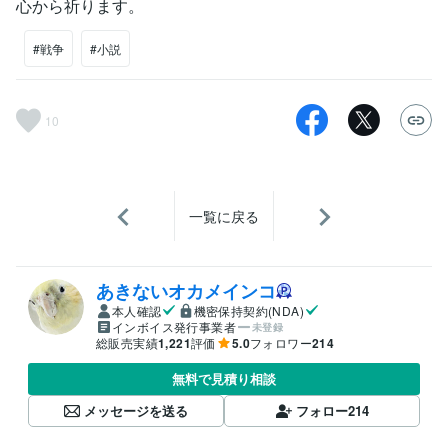
心から祈ります。
#戦争
#小説
10
一覧に戻る
あきないオカメインコ
本人確認
機密保持契約(NDA)
インボイス発行事業者
未登録
総販売実績
1,221
評価
5.0
フォロワー
214
無料で見積り相談
メッセージを送る
フォロー
214