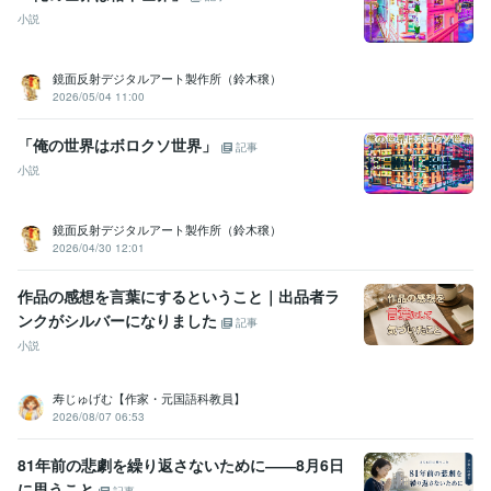
語学力
小説
英語
日常会話レベル
鏡面反射デジタルアート製作所（鈴木穣）
2026/05/04 11:00
「俺の世界はボロクソ世界」
記事
小説
鏡面反射デジタルアート製作所（鈴木穣）
2026/04/30 12:01
作品の感想を言葉にするということ｜出品者ラ
ンクがシルバーになりました
記事
小説
寿じゅげむ【作家・元国語科教員】
2026/08/07 06:53
81年前の悲劇を繰り返さないために――8月6日
に思うこと