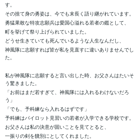
す。
その捨て身の勇姿は、今でも末長く語り継がれています。
勇猛果敢な特攻志願兵は愛国心溢れる若者の鑑として、
町を挙げて祭り上げられていました。
どうせ生きていても死んでいるような人生なんだし、
神風隊に志願すれば皆が私を見直すに違いありませんでし
た。
私が神風隊に志願すると言い出した時、お父さんはたいそ
う驚きました。
「お前はまだ若すぎて、神風隊には入れるわけないだろ
う」
「でも、予科練なら入れるはずです」
予科練はパイロット見習いの若者が入学できる学校です。
お父さんは私の決意が固いことを見てとると、
一振りの剣を餞別にとしてくれました。