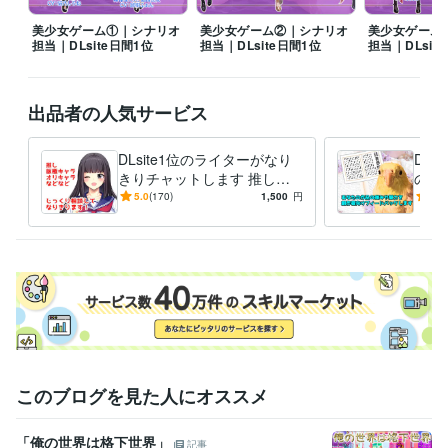
位
占い全般/ルーン/ユーモア 1位
仕事運・仕事占い/適職才能鑑定/ユ
美少女ゲーム①｜シナリオ
美少女ゲーム②｜シナリオ
美少女ゲーム
ーモア 1位
仕事運・仕事占い/適職才能鑑定/西洋占星術 2位
仕事運・
担当｜DLsite日間1位
担当｜DLsite日間1位
担当｜DLsit
仕事占い/適職才能鑑定/辛口 2位
占い全般/ルノルマンカード/ユーモア 
2位
ライティング・翻訳/シナリオ・台本・脚本制作おすすめ 3位
出品者の人気サービス
資格・検定
普通自動車第一種運転免許
取得年 : 2009年
DLsite1位のライターがなり
DLs
プログラミング言語・フレームワーク
きりチャットします 推しに
の感
HTML:15年
CSS:1年
なりきってご希望のシチュエ
画・
5.0
(170)
1,500
円
5.0
ーションでじっくりイメチャ
魅力
ビジネス・クリエイティブツール
♪
Excel:13年
Google スプレッドシート:3年
Google ドキュメント:3年
PowerPoint:10年
Word:13年
ChatGPT:2年
CapCut:0年
CLIP STUDIO PAINT:20年
Audacity:1年
得意分野
ライティング・翻訳
ライティング
占い
西洋占星術（占い全般）
このブログを見た人にオススメ
学歴
女子美術大学
2009年3月 ~ 2013年8月
「俺の世界は格下世界」
記事