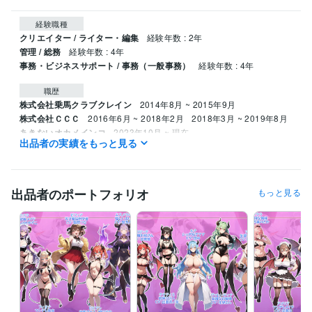
経験職種
クリエイター / ライター・編集
経験年数 : 2年
管理 / 総務
経験年数 : 4年
事務・ビジネスサポート / 事務（一般事務）
経験年数 : 4年
職歴
株式会社乗馬クラブクレイン
2014年8月 ~ 2015年9月
株式会社ＣＣＣ
2016年6月 ~ 2018年2月
2018年3月 ~ 2019年8月
あきないオカメインコ
2023年10月 ~ 現在
出品者の実績をもっと見る
受賞歴
美少女小説(執筆協力)　ハーメルン日間ランキング　1位　
シナリオ
担当美少女ゲーム　DLsite日間ランキング　1位
シナリオ担当美少女
出品者のポートフォリオ
もっと見る
CG作品　FANZA24時間ランキング2位
シナリオ担当美少女CG作
品　FANZA週間ランキング　6位
シナリオ担当美少女ゲーム　FANZ
A週間ランキング　3位
シナリオ担当美少女ゲーム　FANZA週間ラン
キング　7位
シナリオ担当美少女ゲーム　FANZA24時間ランキング1
0位
原作担当美少女漫画作品　FANZA24時間ランキング　8位
ココ
ナラコミュニケーション/自己啓発部門 1位
習慣化・セルフコントロ
ール/メンタリングランキング 1位
話し相手・愚痴聞き/共感・自分を
わかってほしい 1位
占い全般/西洋占星術/ユーモア＆辛口 1位
恋愛占
い/相性占い/西洋占星術/辛口 1位
占い全般/ルノルマンカード/辛口 1