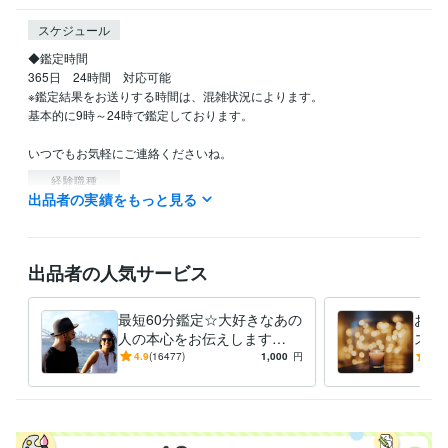
スケジュール
◆鑑定時間

365日　24時間　対応可能

※鑑定結果をお送りする時間は、混雑状況によります。

基本的に9時～24時で鑑定しております。

いつでもお気軽にご連絡くださいね。
経験職種
出品者の実績をもっと見る
ライフスタイル・その他 / 占い師
経験年数 : 17年
職歴
スピリチュアルカウンセラー
2007年9月 ~ 現在
出品者の人気サービス
資格・検定
総合旅行業務取扱管理者
取得年 : 2007年
最短60分鑑定☆大好きなあの
お悩
メンタル心理カウンセラー
取得年 : 2022年
人の本心をお伝えします
スピ
【詳細不要】好きな人の本音
最短
4.9
(16477)
1,000
円
4.9
得意分野
と将来への思い。私をどう思
愛・
占い
恋愛相談
金銭面のご相談
魂の使命・課題・生まれてきた意味
ってる？
恋愛
金運
婚外恋愛
複雑恋愛
スピリチュアル
魂の使命
人間関係
宇宙の法則
守護天使からのメッセ
片思い相手の気持ち