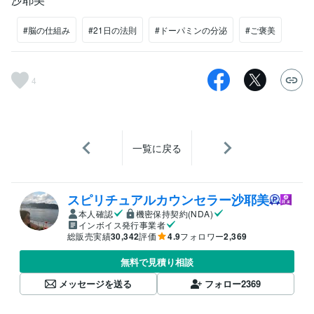
#脳の仕組み
#21日の法則
#ドーパミンの分泌
#ご褒美
4
一覧に戻る
スピリチュアルカウンセラー沙耶美
本人確認
機密保持契約(NDA)
インボイス発行事業者
総販売実績
30,342
評価
4.9
フォロワー
2,369
無料で見積り相談
メッセージを送る
フォロー
2369