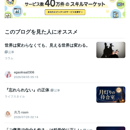
語学力
英語
ビジネスレベル
このブログを見た人にオススメ
世界は変わらなくても、見える世界は変わる。
記事
コラム
egaoiinaa0306
2026/08/05 05:15
『忘れられない』の正体
記事
ライフスタイル
月乃 room
2026/07/25 02:14
「ご褒美で自分を釣る」は科学的に正しい