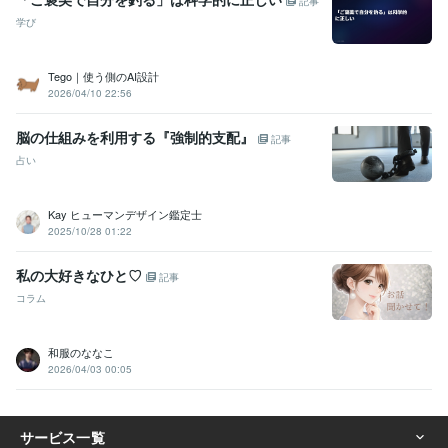
記事
学び
Tego｜使う側のAI設計
2026/04/10 22:56
脳の仕組みを利用する『強制的支配』
記事
占い
Kay ヒューマンデザイン鑑定士
2025/10/28 01:22
私の大好きなひと♡
記事
コラム
和服のななこ
2026/04/03 00:05