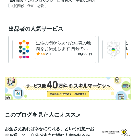
人間関係 仕事 恋愛
出品者の人気サービス
生命の樹からあなたの魂の地
生命
図をお伝えします 自分の人
レト
生を生きることを望む方
バラ
5.0
(21)
10,000
円
4.8
へ！！
感性
このブログを見た人にオススメ
お金さえあれば幸せになれる、という幻想〜お
金を通して、自分が本当に望む人生を知る〜