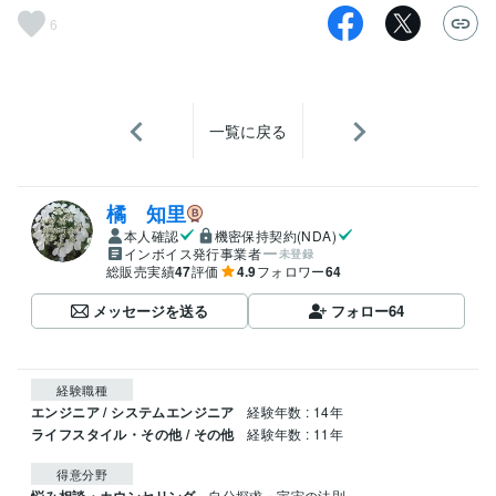
6
一覧に戻る
橘 知里
本人確認
機密保持契約(NDA)
インボイス発行事業者
未登録
総販売実績
47
評価
4.9
フォロワー
64
メッセージを送る
フォロー
64
経験職種
エンジニア / システムエンジニア
経験年数 : 14年
ライフスタイル・その他 / その他
経験年数 : 11年
得意分野
悩み相談・カウンセリング
自分探求・宇宙の法則