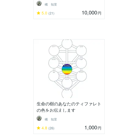
橘 知里
10,000
5.0
円
(21)
生命の樹のあなたのティファレト
の色をお伝えします
橘 知里
1,000
4.8
円
(26)