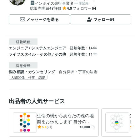
インボイス発行事業者
未登録
総販売実績
47
評価
4.9
フォロワー
64
メッセージを送る
フォロー
64
経験職種
エンジニア / システムエンジニア
経験年数 : 14年
ライフスタイル・その他 / その他
経験年数 : 11年
得意分野
悩み相談・カウンセリング
自分探求・宇宙の法則
人間関係 仕事 恋愛
出品者の人気サービス
生命の樹からあなたの魂の地
生命
図をお伝えします 自分の人
レト
生を生きることを望む方
バラ
5.0
(21)
10,000
円
4.8
へ！！
感性