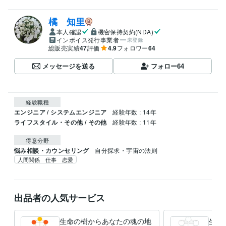
橘 知里
本人確認
機密保持契約(NDA)
インボイス発行事業者
未登録
総販売実績
47
評価
4.9
フォロワー
64
メッセージを送る
フォロー
64
経験職種
エンジニア / システムエンジニア
経験年数 : 14年
ライフスタイル・その他 / その他
経験年数 : 11年
得意分野
悩み相談・カウンセリング
自分探求・宇宙の法則
人間関係 仕事 恋愛
出品者の人気サービス
生命の樹からあなたの魂の地
生命