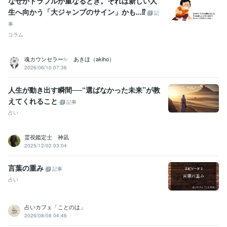
なぜかトラブルが重なるとき。それは新しい人
生へ向かう「大ジャンプのサイン」かも...⁉
記
事
コラム
魂カウンセラー✨ あきほ（akiho）
2026/06/10 07:36
人生が動き出す瞬間──“選ばなかった未来”が教
えてくれること
記事
占い
霊視鑑定士 神凪
2025/12/02 03:04
言葉の重み
記事
占い
占いカフェ「ことのは」
2026/08/08 04:46