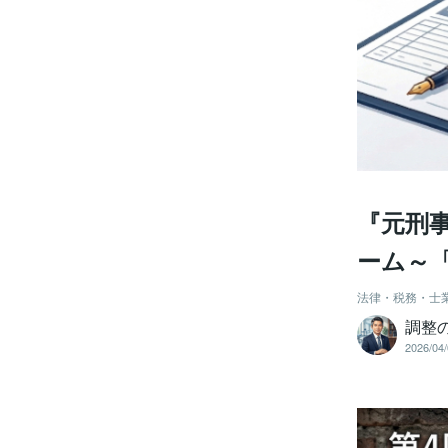
『元刑
ーム～
法律・税務・士
調整
2026/04/