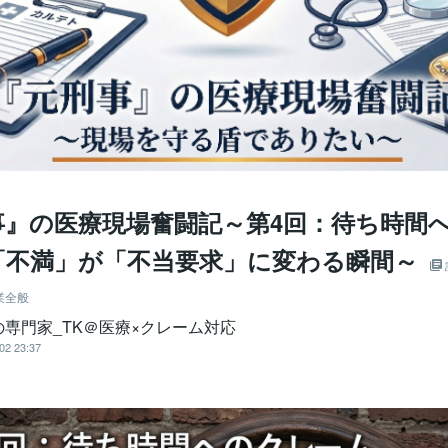
事』の医療現場奮闘記～第4回：待ち時間
「不満」が「不当要求」に変わる瞬間～
業全般
の専門家_TK＠医療×クレーム対応
02 23:37