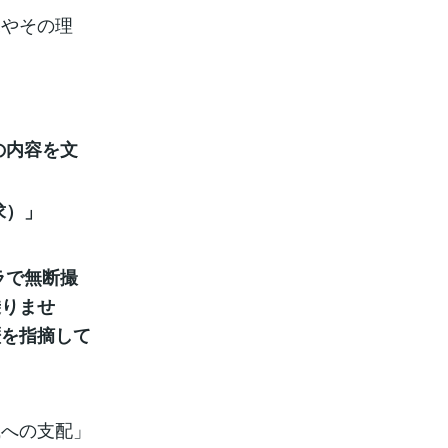
況やその理
。
の内容を文
求）」
ラで無断撮
乗りませ
歴を指摘して
織への支配」