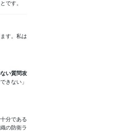
ことです。
ります。私は
のない質問攻
示できない」
で十分である
組織の防衛ラ