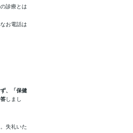
院の診療とは
うなお電話は
。
せず、「保健
しまし
返答
ん。失礼いた