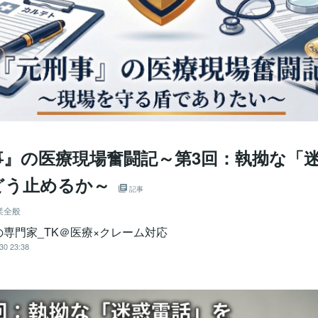
事』の医療現場奮闘記～第3回：執拗な「
どう止めるか～
記事
業全般
の専門家_TK＠医療×クレーム対応
30 23:38