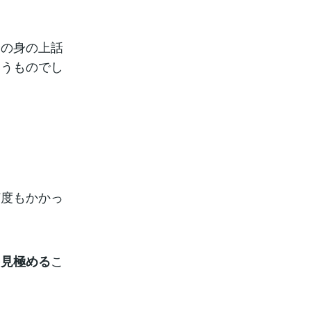
身の身の上話
いうものでし
何度もかかっ
こ
を見極める