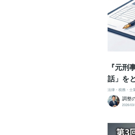
『元刑
話」を
法律・税務・士
調整
2026/03/