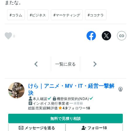
またな。
#コラム
#ビジネス
#マーケティング
#ココナラ
8
一覧に戻る
けら｜アニメ・MV・IT・経営一撃解
決
本人確認
機密保持契約(NDA)
インボイス発行事業者
未登録
総販売実績
30
評価
4.9
フォロワー
18
無料で見積り相談
メッセージを送る
フォロー
18