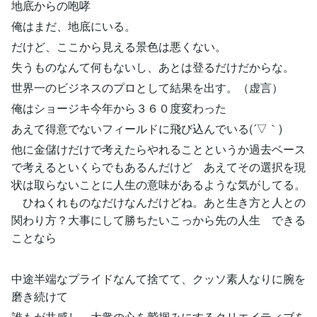
地底からの咆哮
俺はまだ、地底にいる。
だけど、ここから見える景色は悪くない。
失うものなんて何もないし、あとは登るだけだからな。
世界一のビジネスのプロとして結果を出す。（虚言）
俺はショージキ今年から３６０度変わった
あえて得意でないフィールドに飛び込んでいる(´▽｀)
他に金儲けだけで考えたらやれることというか過去ベース
で考えるといくらでもあるんだけど あえてその選択を現
状は取らないことに人生の意味があるような気がしてる。
ひねくれものなだけなんだけどね。あと生き方と人との
関わり方？大事にして勝ちたいこっから先の人生 できる
ことなら
中途半端なプライドなんて捨てて、クッソ素人なりに腕を
磨き続けて
誰もが共感し、大衆の心を鷲掴みにするクリエイティブを