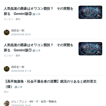
語学力
英語
ビジネスレベル
人気低迷の囲碁はオワコン競技？ その実態を
探る Gemini版③
記事
エンタメ・趣味
西田玄一郎
2026/05/28 20:51
人気低迷の囲碁はオワコン競技？ その実態を
探る Gemini版①
記事
エンタメ・趣味
西田玄一郎
2026/05/26 21:16
【高卒無資格・社会不適合者の逆襲】就活のりあると絶対君主
（猫）
記事
学び
けら｜アニメ・MV・IT・経営一撃解決
2026/05/04 16:47