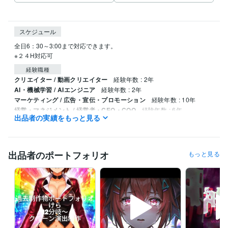
スケジュール
全日6：30～3:00まで対応できます。

※２４H対応可
経験職種
クリエイター / 動画クリエイター
経験年数 : 2年
AI・機械学習 / AIエンジニア
経験年数 : 2年
マーケティング / 広告・宣伝・プロモーション
経験年数 : 10年
経営・マネジメント / 経営者・CEO・COO
経験年数 : 6年
出品者の実績をもっと見る
人事 / 制度企画・組織開発
経験年数 : 4年
受賞歴
ココナラプラチナランク達成（開始1か月）
ココナラプラチナランク
出品者のポートフォリオ
もっと見る
（2か月目～）
ココナラプラチナランク（3か月目～）
ココナラプラ
チナランク（4か月目～）
 ココナラプラチナランク（5 か月目～）
ココナラプラチナランク（６か月目～）
プロクラウドワーカー認定
プログラミング言語・フレームワーク
Google Apps Script:5年
HTML:4年
Java:3年
JavaScript:3年
Python:5年
VBA:3年
Next.js:1年
Node.js:1年
Nuxt.js:2年
Linux:5年
shell:5年
Docker:3年
Ubuntu:4年
PostgreSQL:2年
Git:5年
GitLab:3年
GitHub:4年