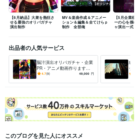
TypeScript:4年
Windows Server:1年
MySQL:1年
【6月納品】大衆を熱狂さ
MV＆楽曲作成＆アニメー
【5月企業様
ビジネス・クリエイティブツール
せる最強のオリパガチャ
ション＆編集＆全てけらｐ
ーの心を掴む
BASE:4年
Shopify:2年
Google スプレッドシート:4年
演出制作
制作 全部俺
ャ演出一式
Google ドキュメント:3年
Numbers:1年
Pages:1年
CapCut:3年
Live2D:1年
Excel:12年
Google Analytics:10年
Adobe Firefly:2年
Figma:2年
Framer:1年
Cakewalk:3年
Google スライド:3年
出品者の人気サービス
STUDIO:2年
iZotope RX:2年
Melodyne:2年
Adobe After Effects:1年
Blender:1年
脳汁演出オリパガチャ・企業
成約
得意分野
PR・アニメ動画作ります
ック
IT相談・システム開発
GAS×スプシ×WebApp　制作
エージェント
【納品実績多数】企業・店舗
【法
4.7
(9)
49,000
円
5.0
構築GAS,N8N,Dify
アプリ構築
企業店舗様向け完全オーダメイドツ
PRからオリパガチャ演出ま
で最
ール設計
専門用語なし　丸投げオーダメイド
業務設計図作成
で制作
制作
自動化
プログラミング
開発
運用
セキュリティ
形骸化しないモノづく
GAS
業務DX
動画編集・映像制作
オリジナル楽曲制作【納品実績5件】
売れる生
き残る皆に愛されるお店の作り方！
素材なしでもOK、高純度な企業
PR動画
歌ってみたMIX【直近納品実績7件】
フルアニメーションM
V,PV作成
オリパガチャ、ガチャ演出設計～映像制作
経営戦略
起業
ビジネス
コーチング
事業再生
人材育成
肯定感を上げる組織作
作曲
MIX
動画編集
このブログを見た人にオススメ