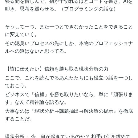
寝る間を惜しんで、指が千切れるほどコードを書き、AIを
叩き、思考を巡らせる。（プログラミングの話な）
そうして一つ、また一つとできなかったことをできること
に変えていく。
その泥臭いプロセスの先にしか、本物のプロフェッショナ
ルへの道はないと思ってる。
【皆に伝えたい】信頼を勝ち取る現状分析の力
ここで、これを読んでるあんたたちにも役立つ話を一つし
ておこう。
ビジネスで「信頼」を勝ち取りたいなら、単に「頑張りま
す」なんて精神論を語るな。
大事なのは『現状分析→課題抽出→解決策の提示』を徹底
することだ。
現状分析： 今、何が起きているのか？ 相手は何を求めて