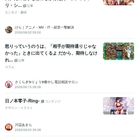
リ・シ...
記事
エンタメ・趣味
けら｜アニメ・MV・IT・経営一撃解決
2026/08/02 09:02
怒りっていうのうは、「相手が期待通りじゃな
かった」ときに出てくるよ だから、期待しなけ
れ...
記事
コラム
さくらぎ☕りょう⛎癒やし電話相談サロン
2026/06/15 08:06
日ノ本零子-Ring-
コンテンツ
デザイン・イラスト
川辺あきら
2026/06/03 09:38