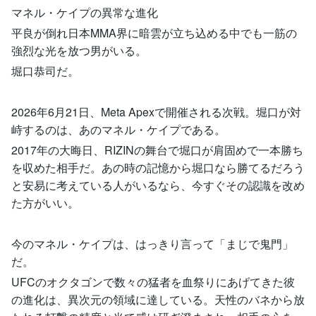
マネル・ケイプの異常な進化
平良が倒れ日本MMA界に暗雲が立ち込める中でも一筋の
強烈な光を放つ男がいる。
堀口恭司だ。
2026年6月21日、Meta Apexで開催される次戦。堀口が対
峙するのは、あのマネル・ケイプである。
2017年の大晦日、RIZINの舞台で堀口が肩固めで一本勝ち
を収めた相手だ。あの時の記憶から堀口なら勝てるだろう
と安易に考えている人がいるなら、今すぐその認識を改め
た方がいい。
今のマネル・ケイプは、はっきり言って「まじで鬼門」
だ。
UFCのオクタゴンで数々の猛者を血祭りにあげてきた彼
の進化は、異次元の領域に達している。天性のバネから放