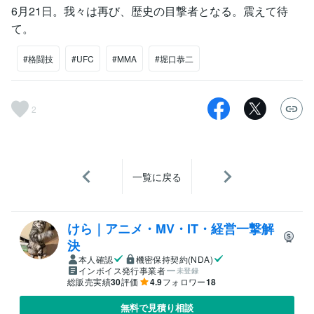
6月21日。我々は再び、歴史の目撃者となる。震えて待
て。
#格闘技
#UFC
#MMA
#堀口恭二
2
一覧に戻る
けら｜アニメ・MV・IT・経営一撃解
決
本人確認
機密保持契約(NDA)
インボイス発行事業者
未登録
総販売実績
30
評価
4.9
フォロワー
18
無料で見積り相談