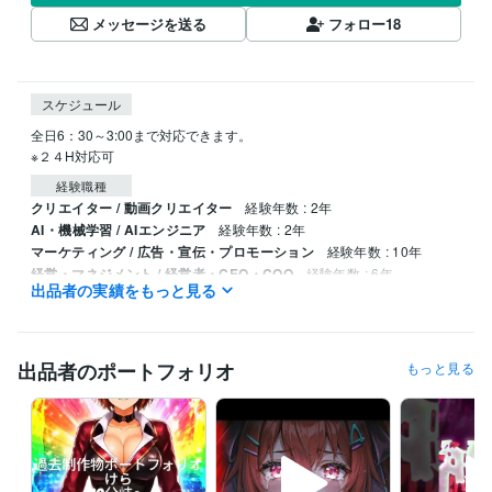
メッセージを送る
フォロー
18
スケジュール
全日6：30～3:00まで対応できます。

※２４H対応可
経験職種
クリエイター / 動画クリエイター
経験年数 : 2年
AI・機械学習 / AIエンジニア
経験年数 : 2年
マーケティング / 広告・宣伝・プロモーション
経験年数 : 10年
経営・マネジメント / 経営者・CEO・COO
経験年数 : 6年
出品者の実績をもっと見る
人事 / 制度企画・組織開発
経験年数 : 4年
受賞歴
ココナラプラチナランク達成（開始1か月）
ココナラプラチナランク
出品者のポートフォリオ
もっと見る
（2か月目～）
ココナラプラチナランク（3か月目～）
ココナラプラ
チナランク（4か月目～）
 ココナラプラチナランク（5 か月目～）
ココナラプラチナランク（６か月目～）
プロクラウドワーカー認定
プログラミング言語・フレームワーク
Google Apps Script:5年
HTML:4年
Java:3年
JavaScript:3年
Python:5年