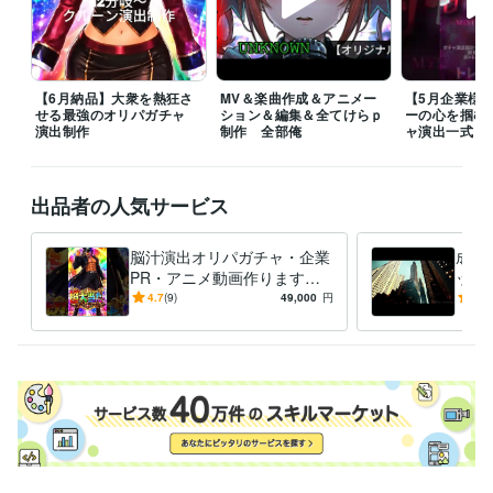
VBA:3年
Next.js:1年
Node.js:1年
Nuxt.js:2年
Linux:5年
shell:5年
Docker:3年
Ubuntu:4年
PostgreSQL:2年
Git:5年
GitLab:3年
GitHub:4年
TypeScript:4年
Windows Server:1年
MySQL:1年
【6月納品】大衆を熱狂さ
MV＆楽曲作成＆アニメー
【5月企業様
ビジネス・クリエイティブツール
せる最強のオリパガチャ
ション＆編集＆全てけらｐ
ーの心を掴む
OBS Studio:1年
BASE:4年
Shopify:2年
Google スプレッドシート:4年
演出制作
制作 全部俺
ャ演出一式
Google ドキュメント:3年
Numbers:1年
Pages:1年
CapCut:3年
Live2D:1年
Excel:12年
Google Analytics:10年
Adobe Firefly:2年
Figma:2年
Framer:1年
Cakewalk:3年
Google スライド:3年
出品者の人気サービス
STUDIO:2年
iZotope RX:2年
Melodyne:2年
Adobe After Effects:1年
得意分野
脳汁演出オリパガチャ・企業
成約
IT相談・システム開発
GAS×スプシ×WebApp　制作
エージェント
PR・アニメ動画作ります
ック
構築GAS,N8N,Dify
アプリ構築
企業店舗様向け完全オーダメイドツ
【納品実績多数】企業・店舗
【法
4.7
(9)
49,000
円
5.0
ール設計
専門用語なし　丸投げオーダメイド
業務設計図作成
PRからオリパガチャ演出ま
で最
自動化
プログラミング
開発
運用
セキュリティ
で制作
制作
形骸化しないモノづく
GAS
業務DX
動画編集・映像制作
オリジナル楽曲制作【納品実績5件】
売れる生
き残る皆に愛されるお店の作り方！
素材なしでもOK、高純度な企業
PR動画
歌ってみたMIX【直近納品実績7件】
フルアニメーションM
V,PV作成
オリパガチャ、ガチャ演出設計～映像制作
経営戦略
起業
ビジネス
コーチング
事業再生
人材育成
肯定感を上げる組織作
作曲
MIX
動画編集