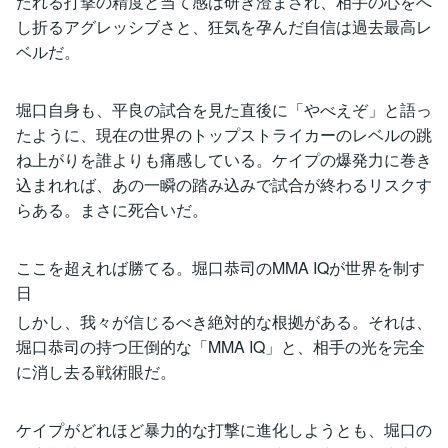
たれる打撃の精度と当て感は研ぎ澄まされ、相手の心をへ
し折るアグレッシブさと、狂気を孕んだ自信は過去最高レ
ベルだ。
堀口自身も、平良の試合を見た直後に「やべえぞ」と語っ
たように、現在の世界のトップストライカーのレベルの跳
ね上がりを誰よりも痛感している。ケイプの爆発力に巻き
込まれれば、あの一瞬の踏み込みで試合が終わるリスクす
らある。まさに死合いだ。
ここを超えれば勝てる。堀口恭司のMMA IQが世界を制す
日
しかし、我々が信じるべき絶対的な根拠がある。それは、
堀口恭司の持つ圧倒的な「MMA IQ」と、相手の光を完全
に消し去る戦術眼だ。
ケイプがどれほど暴力的な打撃に進化しようとも、堀口の