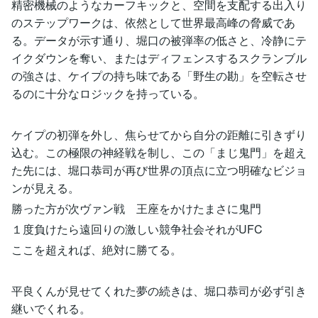
精密機械のようなカーフキックと、空間を支配する出入り
のステップワークは、依然として世界最高峰の脅威であ
る。データが示す通り、堀口の被弾率の低さと、冷静にテ
イクダウンを奪い、またはディフェンスするスクランブル
の強さは、ケイプの持ち味である「野生の勘」を空転させ
るのに十分なロジックを持っている。
ケイプの初弾を外し、焦らせてから自分の距離に引きずり
込む。この極限の神経戦を制し、この「まじ鬼門」を超え
た先には、堀口恭司が再び世界の頂点に立つ明確なビジョ
ンが見える。
勝った方が次ヴァン戦 王座をかけたまさに鬼門
１度負けたら遠回りの激しい競争社会それがUFC
ここを超えれば、絶対に勝てる。
平良くんが見せてくれた夢の続きは、堀口恭司が必ず引き
継いでくれる。