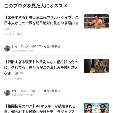
語学力
このブログを見た人にオススメ
英語
ビジネスレベル
【エモすぎる】堀口恭二vsマネル・ケイプ。全
日本人がこの一戦を明日絶対に見るべき理由
記事
エンタメ・趣味
けら｜アニメ・MV・IT・経営一撃解決
2026/06/20 12:24
【残酷すぎる現実】昨日あんなに熱く語ったの
に。それでも、俺たちがこの哀しみを乗り越え
なき...
記事
エンタメ・趣味
けら｜アニメ・MV・IT・経営一撃解決
2026/06/21 14:35
【格闘技界のバグ】AJマッキーが破壊される
日。俺の右手を粉砕しかけた男 ラジャブア