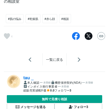
の相談室
#肌の悩み
#乾燥肌
#赤ら顔
#相談
4
一覧に戻る
tau _
本人確認
機密保持契約(NDA)
未登録
未登録
インボイス発行事業者
未登録
総販売実績
0
評価
0.0
フォロワー
3
無料で見積り相談
メッセージを送る
フォロー
3