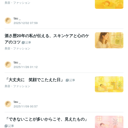
美容・ファッション
tau _
2025/12/02 07:59
酒さ歴20年の私が伝える、スキンケアと心のケ
アのコツ
記事
美容・ファッション
tau _
2025/11/26 01:12
「大丈夫に 笑顔でこたえた日」
記事
美容・ファッション
tau _
2025/11/09 00:57
「できないことが多いからこそ、見えたもの」
記事