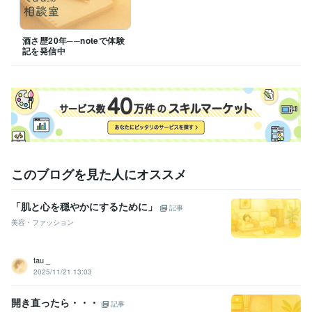
酒さ歴20年──noteで体験
記を発信中
このブログを見た人にオススメ
「肌と心を穏やかにするために」
記事
美容・ファッション
tau _
2025/11/21 13:03
開き直ったら・・・
記事