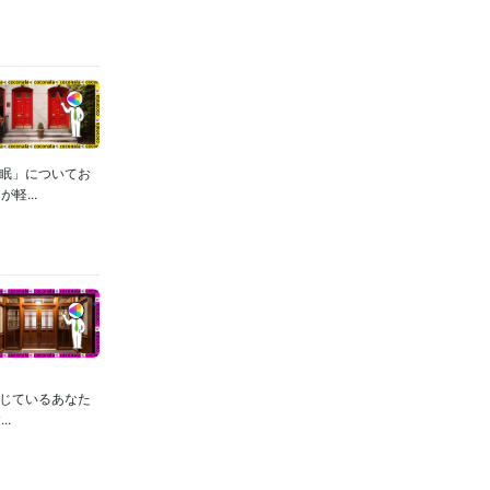
睡眠」についてお
...
感じているあなた
.