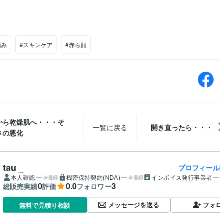
悩み
#スキンケア
#赤ら顔
から乾燥肌へ・・・そ
一覧に戻る
開き直ったら・・・
さの悪化
tau _
プロフィール
本人確認
機密保持契約(NDA)
インボイス発行事業者
未登録
未登録
0
0.0
3
総販売実績
評価
フォロワー
メッセージを送る
フォ
無料で見積り相談