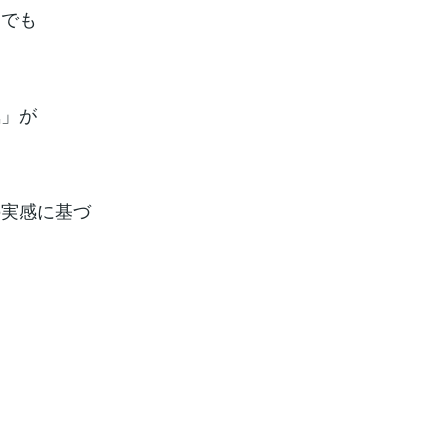
しでも
気」が
の実感に基づ