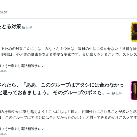
00:57
をとる対策
記事
をとるための対策こんにちは、みなさん！今日は、毎日の生活に欠かせない「良質な
。睡眠は、心と体の健康を支える重要な要素です。良い眠りをとることで、ストレスが軽
りょう⛎癒やし電話相談サロン
08:03
されたら、「ああ、このグループはアタシには合わなかっ
と思っておきましょう。 そのグループのボスも、...
記事
れの悩みを軽やかに乗り越えよう！こんにちは！最近、仲間外れにされることが多いと
は「このグループはアタシには合わなかったのね！」と思ってみるのがオススメです..
りょう⛎癒やし電話相談サロン
08:23