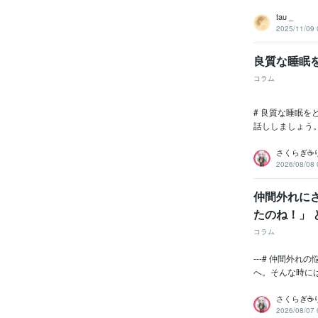
tau _
2025/11/09 
良質な睡眠
コラム
# 良質な睡眠
話ししましょう
さくらぎ☕
2026/08/08 
仲間外れに
たのね！」 
コラム
---# 仲間外
へ。そんな時に
さくらぎ☕
2026/08/07 