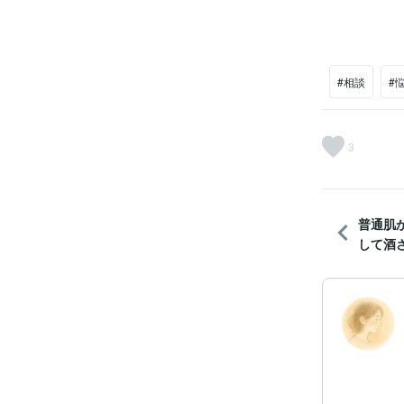
#相談
#
3
普通肌
して酒