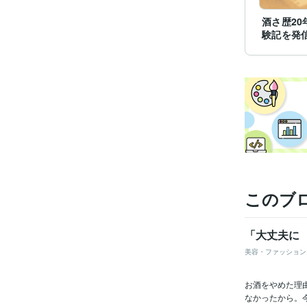
酒さ歴20
験記を発
このブ
「大丈夫に
美容・ファッション
お酒をやめた理
なかったから。今