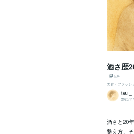
酒さ歴
記事
美容・ファッシ
tau _
2025/11/
酒さと20
整え方、そ