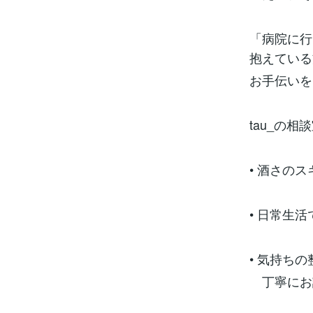
「病院に行
抱えている
お手伝いを
tau_の相
• 酒さの
• 日常生
• 気持ち
丁寧にお