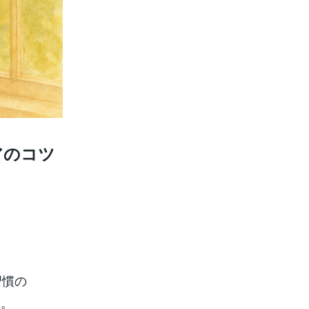
アのコツ
習慣の
す。