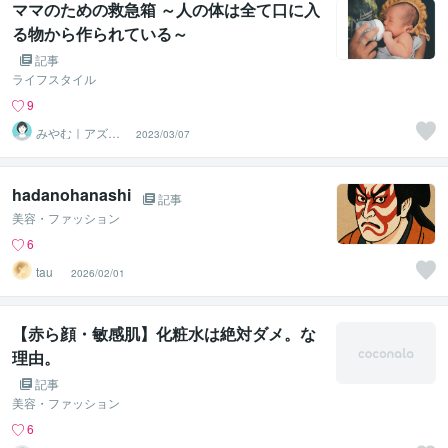
ママのための救急箱 ～人の体は全て口に入
る物から作られている～
記事
ライフスタイル
9
みやむ｜アズカ
2023/03/07
リ出版
hadanohanashi
記事
美容・ファッション
6
tau _
2026/02/01
【赤ら顔・敏感肌】化粧水は絶対ダメ。な
理由。
記事
美容・ファッション
6