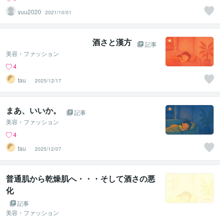
yuu2020
2021/10/01
酒さと漢方
記事
美容・ファッション
4
tau _
2025/12/17
まあ、いいか。
記事
美容・ファッション
4
tau _
2025/12/07
普通肌から乾燥肌へ・・・そして酒さの悪
化
記事
美容・ファッション