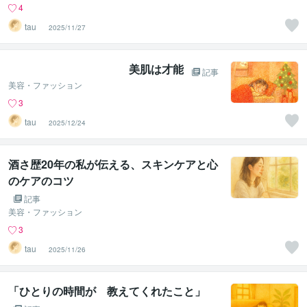
4
tau _
2025/11/27
美肌は才能
記事
美容・ファッション
3
tau _
2025/12/24
酒さ歴20年の私が伝える、スキンケアと心
のケアのコツ
記事
美容・ファッション
3
tau _
2025/11/26
「ひとりの時間が 教えてくれたこと」