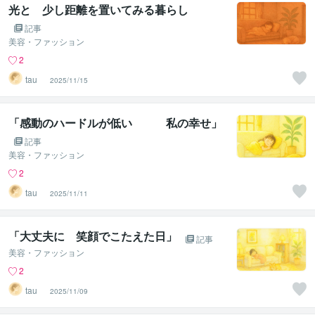
光と 少し距離を置いてみる暮らし
記事
美容・ファッション
2
tau _
2025/11/15
「感動のハードルが低い 私の幸せ」
記事
美容・ファッション
2
tau _
2025/11/11
「大丈夫に 笑顔でこたえた日」
記事
美容・ファッション
2
tau _
2025/11/09