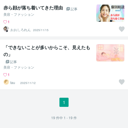
赤ら顔が落ち着いてきた理由
記事
美容・ファッション
1
おおしろれん
2025/11/15
「できないことが多いからこそ、見えたも
の」
記事
美容・ファッション
1
tau _
2025/11/12
1
19
件中
1 - 19
件