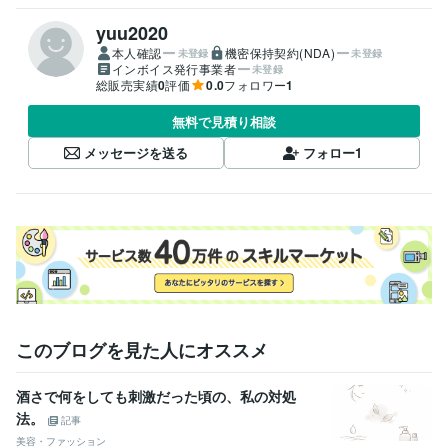
yuu2020
本人確認
機密保持契約(NDA)
未登録
未登録
インボイス発行事業者
未登録
総販売実績
0
評価
0.0
フォロワー
1
無料で見積り相談
メッセージを送る
フォロー
1
このブログを見た人にオススメ
酒さで何をしても刺激だった頃の、私の対処
法。
記事
美容・ファッション