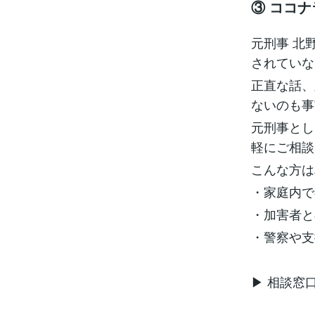
③ ココ
元刑事 北
されていな
正直な話、
ないのも事
元刑事とし
軽にご相談
こんな方は
・家庭内で
・加害者と
・警察や支
▶ 相談窓口