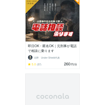
即日OK・匿名OK｜元刑事が電話
で相談に乗ります
北野 Under Shield代表
260
5.0
円
/分
(57)