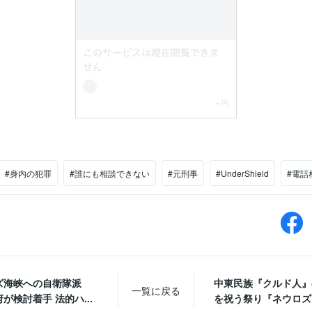
#身内の犯罪
#誰にも相談できない
#元刑事
#UnderShield
#電話
ズ海峡への自衛隊派
中東民族『クルド人』
一覧に戻る
が検討着手 法的ハ...
を祝う祭り『ネウロズ』