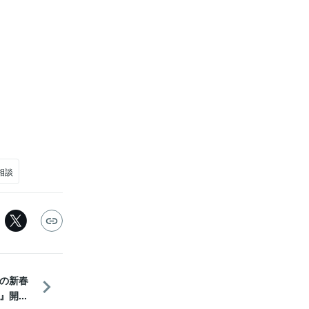
相談
の新春
開...