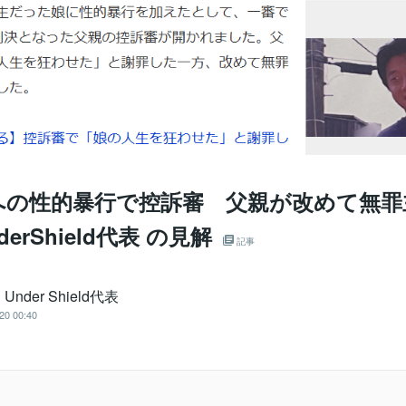
への性的暴行で控訴審 父親が改めて無罪
derShield代表 の見解
記事
nder Shield代表
20 00:40