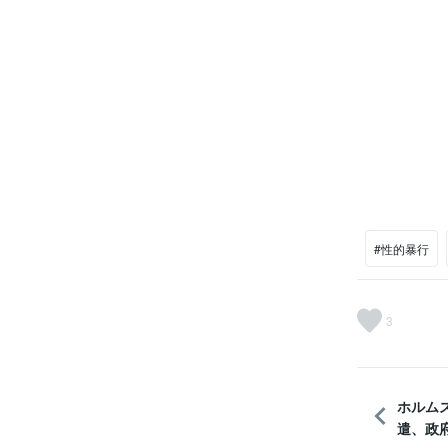
#性的暴行
3
ホルム
遣、政府