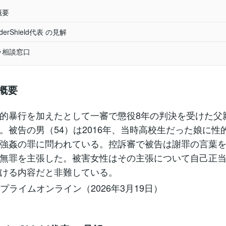
概要
derShield代表 の見解
ラ相談窓口
概要
的暴行を加えたとして一審で懲役8年の判決を受けた父
。被告の男（54）は2016年、当時高校生だった娘に性
強姦の罪に問われている。控訴審で被告は謝罪の言葉
無罪を主張した。被害女性はその主張について自己正
ける内容だと非難している。
Nプライムオンライン（2026年3月19日）