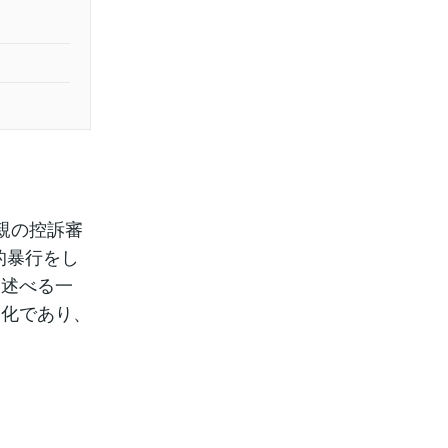
親の控訴審
的暴行をし
を述べる一
当化であり、