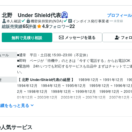
北野 Under Shield代表
プロフィール
本人確認
機密保持契約(NDA)
インボイス発行事業者
未登録
65
4.9
22
総販売実績
評価
フォロワー
メッセージを送る
フォ
無料で見積り相談
ュール
■通常　平日・土日祝 15:00–23:00（不定休）

■即時　ページが「待機中」のときは「今すぐ電話する」からお電話OK

■緊急時　24h いつでも対応するサービスも出品中 まずはチャットでご
い。
【 北野 UnderShield代表の経歴 】
1989年12月 ~ 1991年12月
19
歴
1994年12月
1994年12月 ~ 1995年12月
1995年12月 ~ 1996年1
2月 ~ 1998年12月
1998年12月 ~ 1999年12月
1999年12月 ~ 20
01年12月 ~ 2003年12月
2003年12月 ~ 2007年12月
2007年12月 
月
実績をもっと見る
局長賞 暴力団事件解決　5回
本部長賞 銃刀法違反被疑者の情報入手
歴
本部長賞 殺人事件被疑者の情報入手・検挙　2回
刑事部長賞 薬物の
件の情報入手・検挙　10回以上
刑事部長賞 組織的殺人事件の情報入
の人気サービス
0回以上
警備部長賞 違法外国人情報入手・検挙　10回以上
刑事課長