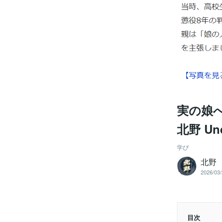
実の娘
北野 Un
学び
北野 U
2026/03/
目次