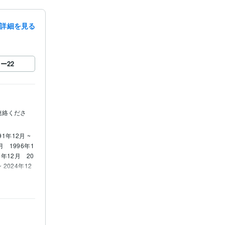
詳細を見る
ロー
22
連絡くださ
91年12月 ~
2月
1996年1
01年12月
20
~ 2024年12
・検挙　7回
組織的密売事
手・検挙　1
賞、警備課