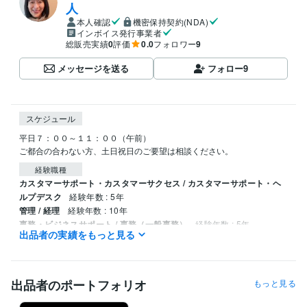
人
本人確認
機密保持契約(NDA)
インボイス発行事業者
総販売実績
0
評価
0.0
フォロワー
9
メッセージを送る
フォロー
9
スケジュール
平日７：００～１１：００（午前）

ご都合の合わない方、土日祝日のご要望は相談ください。
経験職種
カスタマーサポート・カスタマーサクセス / カスタマーサポート・ヘ
ルプデスク
経験年数 : 5年
管理 / 経理
経験年数 : 10年
事務・ビジネスサポート / 事務（一般事務）
経験年数 : 5年
出品者の実績をもっと見る
ライフスタイル・その他 / 講師・インストラクター
経験年数 : 11年
職歴
株式会社アヴァンティスタッフ
1995年4月 ~ 2009年11月
出品者のポートフォリオ
もっと見る
花工房ぴっぴ
2013年2月 ~ 2016年11月
2016年12月 ~ 現在