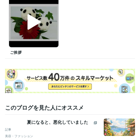
受賞歴
ココナラブログ開始
資格・検定
日商簿記検定3級
取得年 : 2004年
ビジネス実務法務検定3級
取得年 : 2005年
ビジネス・クリエイティブツール
Excel:25年
Word:15年
ChatGPT:1年
ご挨拶
得意分野
悩み相談・カウンセリング
落ち込み・不安からの復活
なりたい自分
になるための方法
コントロールできる、できないことの仕分け
このブログを見た人にオススメ
夏になると、悪化していました
記事
美容・ファッション