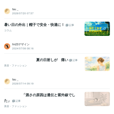
tau _
2026/07/20 07:57
暑い日の外出｜帽子で安全・快適に！
記事
コラム
fm23デザイン
2024/07/08 08:16
夏の日射しが 痛い
記事
美容・ファッション
tau _
2026/07/14 09:19
「酒さの原因は遺伝と紫外線でし
た」
記事
美容・ファッション