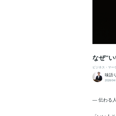
なぜ“
ビジネス・マー
味語り
2026/04/
― 伝わる