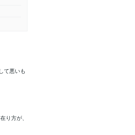
して悪いも
。
や在り方が、