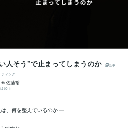
いい人そう”で止まってしまうのか
記事
ケティング
® 佐藤裕
12 00:11
人は、何を整えているのか ―