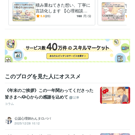
木・土曜：深夜0時半～2時半頃の待機はありません

積み重ねてきた想い、丁寧に
すれ
言語化します 【心理相談
深く
ゆっくりお話しいただけるよう、少し余裕をもって待機を終了しており
室】共感だけでは終わらない
らな
5.0
(20)
160
円
/分
5.0
ます。

《核心》に触れる対話
《そ
待機終了時刻直前にご相談が始まった場合でも、そのまま朝方までご対
正体
応可能ですのでご安心ください。

なお、待機できない日もございます。

ご理解のほどよろしくお願いいたします。
資格・検定
公認心理師
取得年 : 2022年
臨床心理士
取得年 : 2012年
このブログを見た人にオススメ
得意分野
悩み相談・カウンセリング
心理カウンセリング、臨床心理学、心理
療法
カードセラピー（タロット）
《年末のご挨拶》この一年関わってくださった
心理カウンセリング
タロット
皆さまへ🐶心からの感謝を込めて
記事
コラム
公認心理師わんタロパパ
2025/12/28 10:12