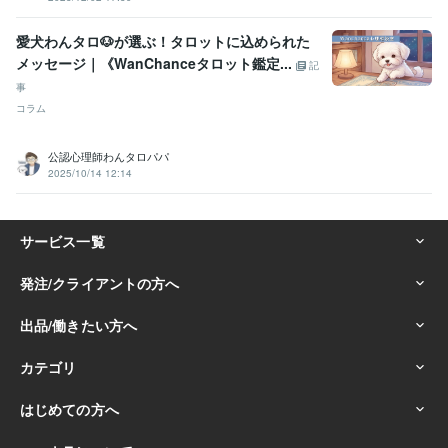
愛犬わんタロ🐶が選ぶ！タロットに込められた
メッセージ｜《WanChanceタロット鑑定...
記
事
コラム
公認心理師わんタロパパ
2025/10/14 12:14