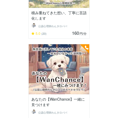
積み重ねてきた想い、丁寧に言語
化します
公認心理師わんタロパパ
160
5.0
円
/分
(20)
あなたの【WanChance】一緒に
見つけます
公認心理師わんタロパパ