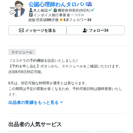
公認心理師わんタロパパ
本人確認
機密保持契約(NDA)
インボイス発行事業者
未登録
総販売実績
99
評価
5.0
フォロワー
34
メッセージを送る
フォロー
34
スケジュール
《ココナラの予約機能を設定いたしました》

【予約を申し込む】ボタンから、スケジュールをご確認いただけます。

次回8月8日対応可能。

8月は、対応可能な時間帯が通常とは異なります。

この期間は予定の変動が多くなるため、予約可能日時は随時更新いたし
ます。

出品者の実績をもっと見る
▽9月から通常スケジュールに戻ります。▽

《電話待機時間（通常）》

通常：深夜0時半～2時半頃

出品者の人気サービス
日・火曜：深夜帯＋夕方待機
