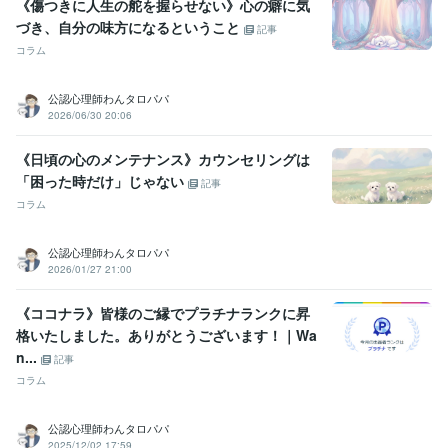
《傷つきに人生の舵を握らせない》心の癖に気
づき、自分の味方になるということ
記事
コラム
公認心理師わんタロパパ
2026/06/30 20:06
《日頃の心のメンテナンス》カウンセリングは
「困った時だけ」じゃない
記事
コラム
公認心理師わんタロパパ
2026/01/27 21:00
《ココナラ》皆様のご縁でプラチナランクに昇
格いたしました。ありがとうございます！｜Wa
n...
記事
コラム
公認心理師わんタロパパ
2025/12/02 17:59