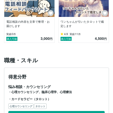
整理するのはこちらの役目です。

あなたは、その時に感じたことを話してください。

怒りでも、不安でも、愚痴でも構いません。

電話相談の内容を文章で整理・お
ワンちゃんが引いたタロットで鑑
届けします
定します
その中に、まだ言葉になっていない【望み】が潜んでい
ます。

0
4.9
11
実績
件
実績
件
3,000
4,500
円
円
購入可能
購入可能
私は、そのヒントを拾い上げ、

あなた自身もまだ気づいていない思いを整理していきま
す。

職種・スキル
人は一人一人複雑にできています。

心の専門家だからこそ、あなたの悩みの全てを理解でき
るとはいいません。

得意分野
だからこそ私は、《あなたの声》に丁寧に耳を傾けたい
と思っています。

悩み相談・カウンセリング
あなたの「今、そのままの気持ち」を私にお聞かせくだ
・心理カウンセリング、臨床心理学、心理療法
さいね。

・カードセラピー（タロット）
少しでも安心して過ごせるように

心理カウンセリング
タロット
穏やかに柔軟に、時に鋭く。
