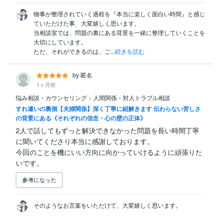
物事が整理されていく過程を『本当に楽しく面白い時間』と感じ
ていただけた事、大変嬉しく思います。

当相談室では、問題の裏にある背景を一緒に整理していくことを
大切にしています。

ただ、それができるのは、ご...
続きを読む
by 匿名
1ヶ月前
悩み相談・カウンセリング
>
人間関係・対人トラブル相談
すれ違いの裏側【夫婦関係】深く丁寧に紐解きます 伝わらない苦しさ
の背景にある《それぞれの信念・心の壁の正体》
2人で話してもずっと解決できなかった問題を長い時間丁寧
に聞いてくださり本当に感謝しております。

今回のことを機にいい方向に向かっていけるように頑張りた
いです。
参考になった
そのようなお言葉をいただけて、大変嬉しく思います。
