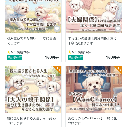
「理解されない」

「相談したのに余計につらくなった」

そんな経験があります。

だからこそ、相談することに勇気がいることを知ってい
ます。

WanChance心理相談室では、

積み重ねてきた想い、丁寧に言語
すれ違いの裏側【夫婦関係】深く
精神分析の、フロイトとラカンの考え方を土台としなが
化します
丁寧に紐解きます
ら、

さまざまな理論や実践を学び続けています。

5.0
20
5.0
14
実績
件
実績
件
160
160
円
/分
円
/分
予約受付可
予約受付可
大切にしている事《寄り添いと安心》｜10代からのク
https://coconala.com/blogs/5309455/645173
https://coconala.com/blogs/5309455/704434
【WanChance心理相談室が大切にしていること】

「何とかしたい」

親に振り回される人生、もう終わ
あなたの【WanChance】一緒に見
「今の状況を変えたい」

りにします
つけます