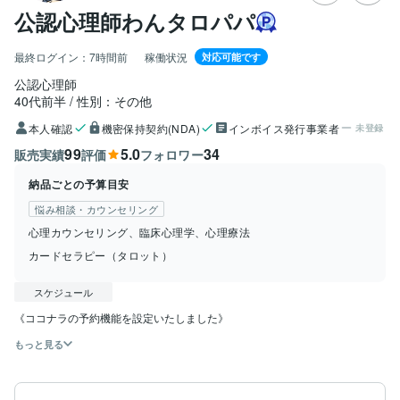
公認心理師わんタロパパ
最終ログイン：
7時間前
稼働状況
対応可能です
公認心理師
40代前半
性別：その他
本人確認
機密保持契約(NDA)
インボイス発行事業者
未登録
99
5.0
34
販売実績
評価
フォロワー
納品ごとの予算目安
悩み相談・カウンセリング
心理カウンセリング、臨床心理学、心理療法
カードセラピー（タロット）
スケジュール
《ココナラの予約機能を設定いたしました》
もっと見る