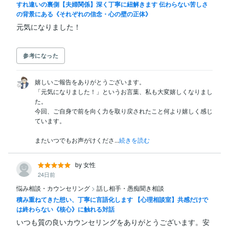
すれ違いの裏側【夫婦関係】深く丁寧に紐解きます 伝わらない苦しさ
の背景にある《それぞれの信念・心の壁の正体》
参考になった
嬉しいご報告をありがとうございます。

「元気になりました！」というお言葉、私も大変嬉しくなりまし
た。

今回、ご自身で前を向く力を取り戻されたこと何より嬉しく感じ
ています。

またいつでもお声がけくださ...
続きを読む
by 女性
24日前
悩み相談・カウンセリング
>
話し相手・愚痴聞き相談
積み重ねてきた想い、丁寧に言語化します 【心理相談室】共感だけで
は終わらない《核心》に触れる対話
いつも質の良いカウンセリングをありがとうございます。安