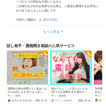
一つひとつの対話を大切にしながら、

ご夫婦それぞれのお気持ちやお考え、ご状況を整理するお手伝い
ができておりましたら幸いです。

今回のご相談が、よ...
続きを読む
もっと見る
話し相手・愚痴聞き相談の人気サービス
関西弁の飲み仲間♬さし飲みしな
誰かとちょこっと話したいとき、
女性限定
がらお話します 何となく話した
5分でもお話聞きます 疲れた～、
あなたの
い✨酔った時のいい気分のまま⭐︎
でもカウンセリングじゃない、な
で、あな
5.0
(367)
5.0
(8024)
5.0
(10
お話しましょう
んとなく雑談聞いて～
します。
100
220
あきほ ✿ 元気を届ける関西女子✨
ナナミ_nanami
円
/分
円
/分