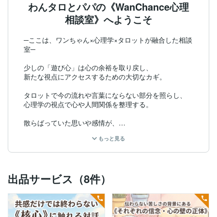
わんタロとパパの《WanChance心理
相談室》へようこそ
─ここは、ワンちゃん×心理学×タロットが融合した相談
室─

少しの「遊び心」は心の余裕を取り戻し、

新たな視点にアクセスするための大切なカギ。

タロットで今の流れや言葉にならない部分を照らし、

心理学の視点で心や人間関係を整理する。

散らばっていた思いや感情が、

ひとつの言葉として結ばれていく場所です。

もっと見る
──♡──

はじめまして。

出品サービス（8件）
公認心理師のわんタロパパです。

私は長年、心理学を学ぶ側であると同時に、

カウンセリングを受けるクライアントでもありました。

「話しても伝わらない」
