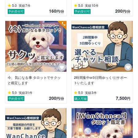
そう願いながら、ここまでの人生を歩いて来られました
5.0
7
5.0
10
実績
件
実績
件
ね。

160
200
円
/分
円
/分
予約受付可
予約受付可
あなたの中には力があります。

ただ、長く続いた環境や人間関係、

積み重なった出来事によって、

今はその力が見えなくなっているだけ。

目の前に見えている問題だけが問題とは限りません。

私は、その背景にある心の動きや人間関係、

言葉にならない思いへ耳を傾けます。

今、気になる事 タロットでサクッ
2時間集中or3日間ゆっくり|サポー
─今、ココをみているあなたに寄り添えるなら

と鑑定します
トいたします
・大人同士の親子関係のこじれ

5.0
31
5.0
3
実績
件
実績
件
・親子関係の悩み

200
7,500
円
/分
円
予約受付可
購入可能
・夫婦関係やパートナーとの問題

・同じ問題を繰り返してしまう辛さ

上手に話す必要はありません。

話をまとめる必要もありません。

考えながら話す必要もありません。
