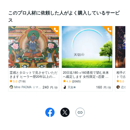
このプロ人材に依頼した人がよく購入しているサービ
ス
霊感とタロットで見させていただ
20日迄180→160透視で望む未来
相手の気
きます ヒーラー歴20年以上のパ
へ鑑定します 女性限定♀恋愛 結
トで占い
ドマが相談者様に寄り添います
婚 仕事 人間関係 幸せへの糸口は
からない
5.0
(719)
4.9
(2065)
5.0
(41
あります
あなたへ
240
160
Mme PADMA ☆マダムパドマ
天如❀
円
/分
円
/分