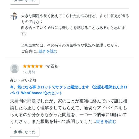
大きな問題や長く抱えてこられたお悩みほど、すぐに答えが出る
ものではなく

向き合っていく過程には難しさを感じることもあるかと思いま
す。

当相談室では、その時々のお気持ちや状況を整理しながら、

ご自身に...
続きを読む
by 匿名
1ヶ月前
占い
>
占い全般
今、気になる事 タロットでサクッと鑑定します 《公認心理師わんタロ
パパ》WanChance!心のヒント
夫婦間の問題でしたが、家のことが複雑に絡んでいて誰に相
談したら正しく理解をしてもらえて、適切なアドバイスをも
らえるのか分からなかった問題を、一つ一つ的確に紐解いて
くださり、また根拠を持って説明してくだ...
続きを読む
参考になった