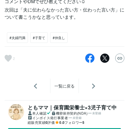
コメントやDMでぜひ教えてください☺️
次回は「夫に伝わらなかった言い方・伝わった言い方」に
ついて書こうかなと思っています。
#夫婦円満
#子育て
#仲良し
2
一覧に戻る
ともママ｜保育園栄養士×3児子育て中
本人確認
機密保持契約(NDA)
未登録
インボイス発行事業者
未登録
総販売実績
0
評価
0.0
フォロワー
5