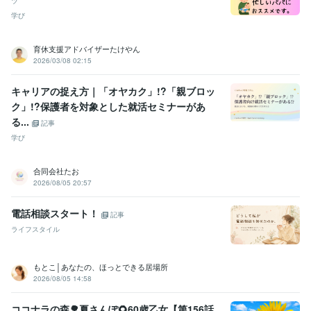
ツ
学び
育休支援アドバイザーたけやん
2026/03/08 02:15
キャリアの捉え方｜「オヤカク」!?「親ブロッ
ク」!?保護者を対象とした就活セミナーがあ
る...
記事
学び
合同会社たお
2026/08/05 20:57
電話相談スタート！
記事
ライフスタイル
もとこ│あなたの、ほっとできる居場所
2026/08/05 14:58
ココナラの森🌳夏さんぽ🌻60歳乙女【第156話