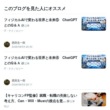
英語
ビジネスレベル
このブログを見た人にオススメ
フィジカルAIで変わる世界と未来⑤ ChatGPT
とのQ＆Ａ
記事
IT・テクノロジー
西田玄一郎
2026/08/04 20:43
フィジカルAIで変わる世界と未来④ ChatGPT
とのQ＆Ａ
記事
IT・テクノロジー
西田玄一郎
2026/08/03 20:11
【キャリコンFP監修】就職・転職の失敗しない
考え方、Can・Will・Mustの接点を意...
記事
学び