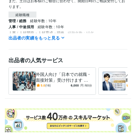
また、土日はお客様のご都合に合わせて、開始日時のご相談受付してお
ります。
経験職種
管理 / 総務
経験年数 : 10年
人事 / 中途採用
経験年数 : 10年
人事 / 人材開発・人材育成・研修
経験年数 : 10年
出品者の実績をもっと見る
資格・検定
日商簿記検定2級
取得年 : 2017年
出品者の人気サービス
プログラミング言語・フレームワーク
Python:1年
外国人向け「日本での就職・
人事
ビジネス・クリエイティブツール
面接対策」受け付けます 日
動を
WordPress:3年
Excel:20年
Google スプレッドシート:4年
本の就職・面接を成功させる
なた
5.0
(16)
6,000
円
/60分
5.0
Google ドキュメント:2年
PowerPoint:20年
Word:15年
サポート!
て、
す
得意分野
学習指導・資格・キャリア相談
転職相談
学歴
青山学院大学
2009年3月 ~ 2013年2月
語学力