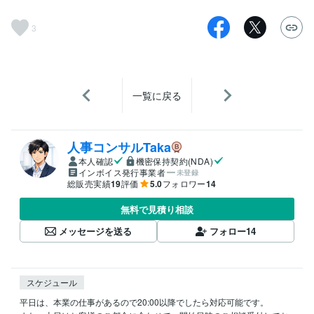
3
一覧に戻る
人事コンサルTaka
本人確認
機密保持契約(NDA)
インボイス発行事業者
未登録
総販売実績
19
評価
5.0
フォロワー
14
無料で見積り相談
メッセージを送る
フォロー
14
スケジュール
平日は、本業の仕事があるので20:00以降でしたら対応可能です。
