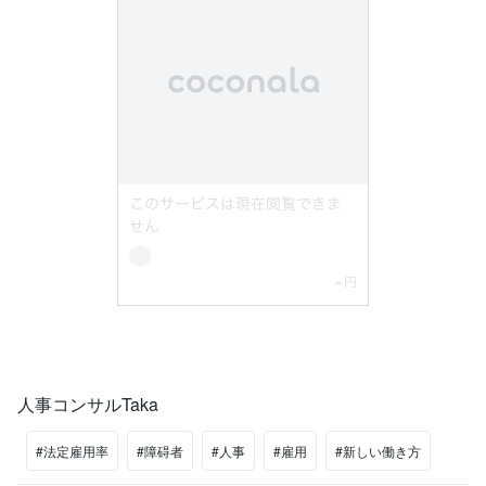
人事コンサルTaka
#法定雇用率
#障碍者
#人事
#雇用
#新しい働き方