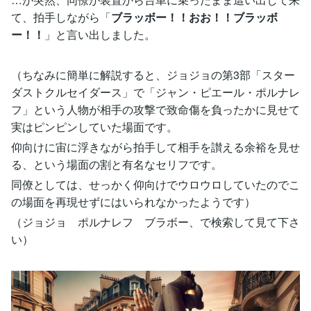
て、拍手しながら「
ブラッボー！！おお！！ブラッボ
ー！！
」と言い出しました。
（ちなみに簡単に解説すると、ジョジョの第3部「スター
ダストクルセイダース」で「ジャン・ピエール・ポルナレ
フ」という人物が相手の攻撃で致命傷を負ったかに見せて
実はピンピンしていた場面です。
仰向けに宙に浮きながら拍手して相手を讃える余裕を見せ
る、という場面の割と有名なセリフです。
同僚としては、せっかく仰向けでウロウロしていたのでこ
の場面を再現せずにはいられなかったようです）
（ジョジョ ポルナレフ ブラボー、で検索して見て下さ
い）