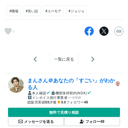
#職場
#笑い話
#ユーモア
#ジョジョ
8
一覧に戻る
まんさん＠あなたの「すごい」がわか
る人
本人確認
機密保持契約(NDA)
インボイス発行事業者
未登録
総販売実績
53
評価
5.0
フォロワー
49
無料で見積り相談
メッセージを送る
フォロー
49