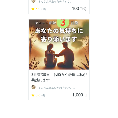
まんさん＠あなたの「すごい」がわかる人
100
5.0
円
/分
(18)
3往復/30日 お悩みや愚痴…私が
共感します
まんさん＠あなたの「すごい」がわかる人
1,000
5.0
円
(8)