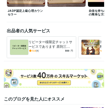
JADP認定上級心理カウン
自信を持ち続
セラー
の簡単な方法
出品者の人気サービス
リピーター様限定チャットサ
3往
ービスであります 原則三か
私が
月のチャットサービスです
の悩
5.0
(4)
500
円
5.0
私が
このブログを見た人にオススメ