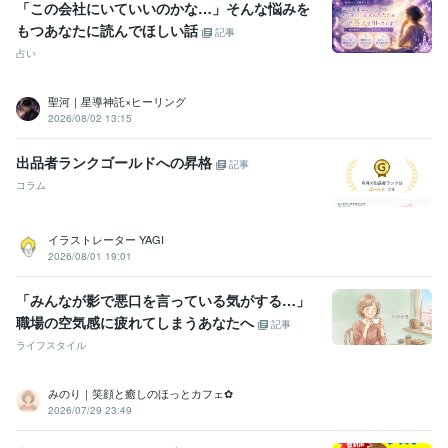
「この会社にいていいのかな…」そんな悩みを
もつあなたに読んでほしい話
記事
占い
聖河｜星導神託×ヒーリング
2026/08/02 13:15
出品者ランクゴールドへの昇格
記事
コラム
イラストレーター YAGI
2026/08/01 19:01
「みんなが影で悪口を言っている気がする…」
職場の空気感に疲れてしまうあなたへ
記事
ライフスタイル
みのり｜笑顔と癒しのほっとカフェ✿
2026/07/29 23:49