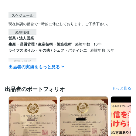
スケジュール
現在体調の都合で一時的に休止しております、ご了承下さい。
経験職種
営業 / 法人営業
生産・品質管理 / 生産技術・製造技術
経験年数 : 16年
ライフスタイル・その他 / シェフ・パティシエ
経験年数 : 6年
資格・検定
出品者の実績をもっと見る
ホームヘルパー2級
取得年 : 1999年
メンタル心理カウンセラー
取得年 : 2023年
上級心理カウンセラー
取得年 : 2024年
出品者のポートフォリオ
もっと見る
得意分野
悩み相談・カウンセリング
傾聴、共感、人を褒める