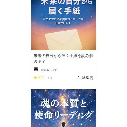
未来の自分から届く手紙を読み解
きます
時暮☯しぐれ
1,500
5.0
円
(317)