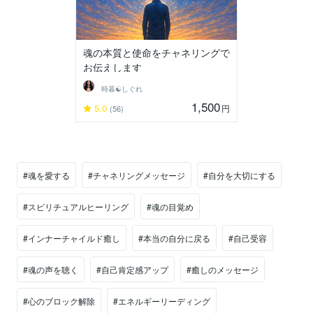
魂の本質と使命をチャネリングで
お伝えします
時暮☯しぐれ
1,500
5.0
円
(56)
#魂を愛する
#チャネリングメッセージ
#自分を大切にする
#スピリチュアルヒーリング
#魂の目覚め
#インナーチャイルド癒し
#本当の自分に戻る
#自己受容
#魂の声を聴く
#自己肯定感アップ
#癒しのメッセージ
#心のブロック解除
#エネルギーリーディング