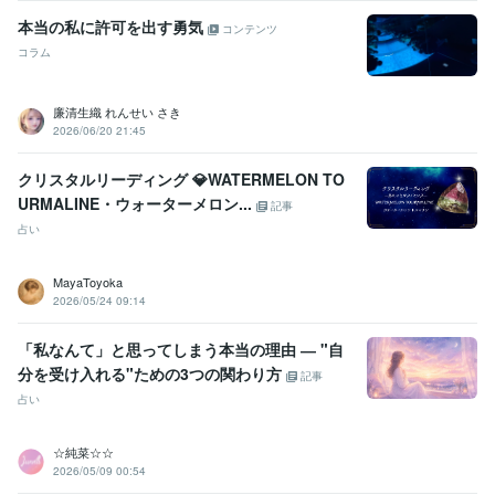
本当の私に許可を出す勇気
コンテンツ
コラム
廉清生織 れんせい さき
2026/06/20 21:45
クリスタルリーディング 💎WATERMELON TO
URMALINE・ウォーターメロン...
記事
占い
MayaToyoka
2026/05/24 09:14
「私なんて」と思ってしまう本当の理由 ― "自
分を受け入れる"ための3つの関わり方
記事
占い
☆純菜☆☆
2026/05/09 00:54