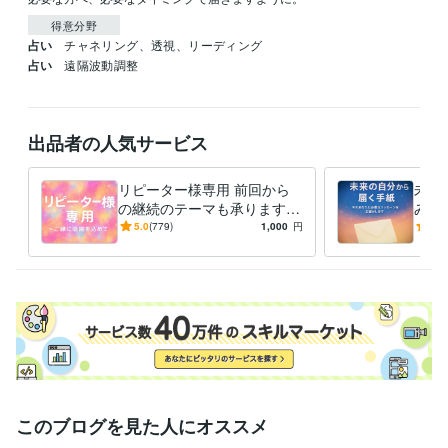
得意分野
占い
チャネリング、透視、リーディング
占い
遠隔波動調整
出品者の人気サービス
リピーター様専用 前回から
未来
の継続のテーマも承ります
み解
リピーター様だけにご利用い
要な
5.0
(779)
1,000
円
5.0
ただける特別メニューです
このブログを見た人にオススメ