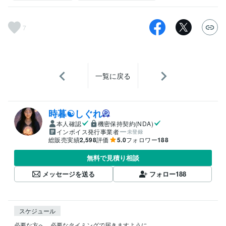
7
一覧に戻る
時暮☯しぐれ
本人確認
機密保持契約(NDA)
インボイス発行事業者
未登録
総販売実績
2,598
評価
5.0
フォロワー
188
無料で見積り相談
メッセージを送る
フォロー
188
スケジュール
必要な方へ、必要なタイミングで届きますように。