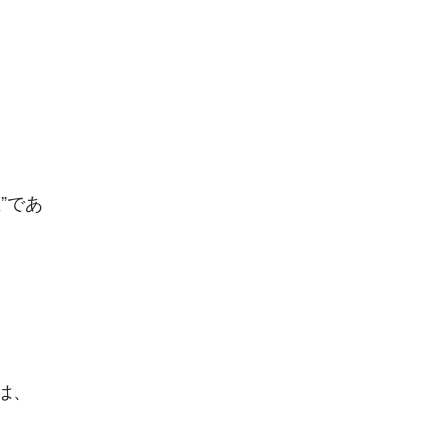
”であ
は、