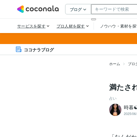
ココナラブログ
ホーム
ブロ
満たさ
占い
時暮
2025/06/
「なんだか