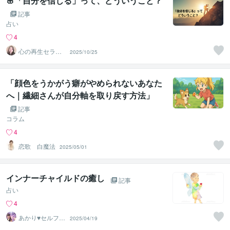
🌸「自分を信じる」って、どういうこと？
記事
占い
4
心の再生セラピ
2025/10/25
スト YASUKO
「顔色をうかがう癖がやめられないあなた
へ｜繊細さんが自分軸を取り戻す方法」
記事
コラム
4
恋歌 白魔法
2025/05/01
インナーチャイルドの癒し
記事
占い
4
あかり♥セルフラ
2025/04/19
ブ 自分を愛す
るサポート