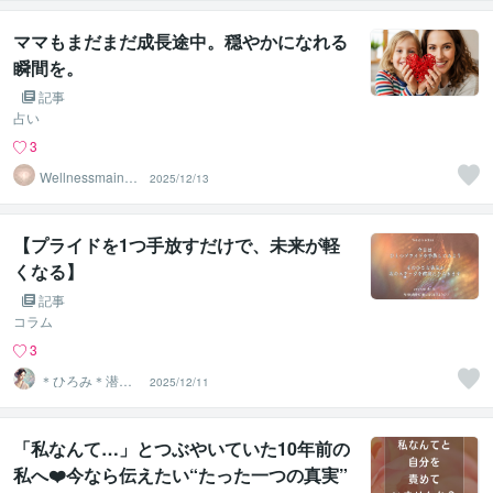
ママもまだまだ成長途中。穏やかになれる
瞬間を。
記事
占い
3
Wellnessmaind
2025/12/13
セラピスト
【プライドを1つ手放すだけで、未来が軽
くなる】
記事
コラム
3
＊ひろみ＊潜在
2025/12/11
意識覚醒カウン
セラー
「私なんて…」とつぶやいていた10年前の
私へ❤️今なら伝えたい“たった一つの真実”