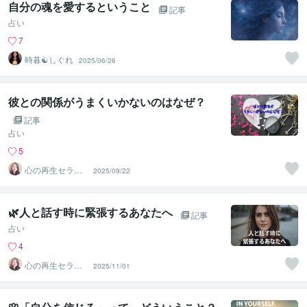
自分の魂を愛するということ
記事
占い
7
時暮☯しぐれ
2025/06/26
彼との関係がうまくいかないのはなぜ？
記事
占い
5
心の再生セラピ
2025/09/22
スト YASUKO
🌿人と話す時に緊張するあなたへ
記事
占い
4
心の再生セラピ
2025/11/01
スト YASUKO