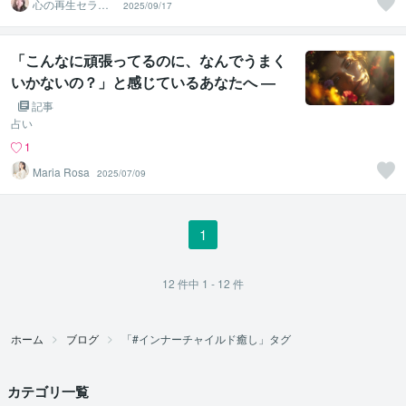
心の再生セラピ
2025/09/17
スト YASUKO
「こんなに頑張ってるのに、なんでうまく
いかないの？」と感じているあなたへ ―
頑張るほど空回りする人が、“本当の流
記事
れ”に乗るための第一歩
占い
1
Maria Rosa
2025/07/09
1
12
件中
1 - 12
件
ホーム
ブログ
「#インナーチャイルド癒し」タグ
カテゴリ一覧