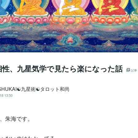
相性、九星気学で見たら楽になった話
記事
SHUKAI☯九星術☯タロット和尚
18 13:50
、朱海です。