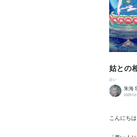
姑との
占い
朱海 
2025/12/
こんにちは