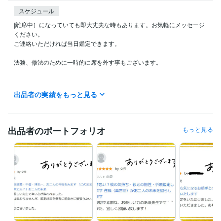
スケジュール
[離席中］になっていても即大丈夫な時もあります。お気軽にメッセージ
ください。

ご連絡いただければ当日鑑定できます。

法務、修法のために一時的に席を外す事もございます。

ーーーーーーーーー

出品者の実績をもっと見る
☸ テキスト鑑定☸ 

ーーーーーーーーー

こちらは いつでも受付できます

出品者のポートフォリオ
もっと見る
御心の深層に響く鑑定を

できる限り

早くお届けできるように

精進しております

24時間以内にお返事いたします

基本的に、真言念誦の後に

テキスト鑑定を修しております
