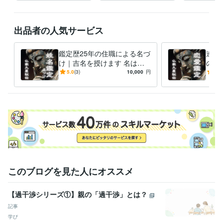
いただいたご縁を大切に

誠心誠意の鑑定をお伝えします

出品者の人気サービス
なお、鑑定のお渡しが

深夜になることもあります

鑑定歴25年の住職による名づ
連絡
け｜吉名を授けます 名は体
の本
夜間は

を表す｜赤ちゃん・会社名・
ご関
5.0
(3)
10,000
円
5.0
通知をオフにしてお休みください

改名【姓名判断×九星気学】
経験職種
ライフスタイル・その他 / 占い師
経験年数 : 25年
ライフスタイル・その他 / その他
経験年数 : 20年
受賞歴
ココナラ初出品
法話会　コロナ前まで15年くらい毎月法話会してま
した
テキスト鑑定初購入いただきました！
電話占い初購入いただき
ました！
レギュラーランク獲得
電話占い初☆５いただきました！
このブログを見た人にオススメ
プロンズランク獲得
プラチナランク獲得
【過干渉シリーズ①】親の「過干渉」とは？
その他ツール
真言密教:26年
チベット密教:10年
タイ仏教:0年
仏教:30年
瞑想:30年
記事
巡礼先達:10年
学び