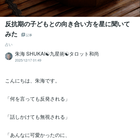
反抗期の子どもとの向き合い方を星に聞いて
みた
記事
占い
朱海 SHUKAI☯九星術☯タロット和尚
2025/12/17 01:49
こんにちは、朱海です。
「何を言っても反発される」
「話しかけても無視される」
「あんなに可愛かったのに、