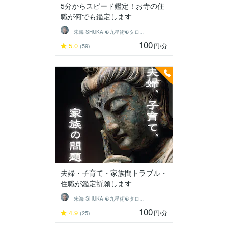
5分からスピード鑑定！お寺の住
職が何でも鑑定します
朱海 SHUKAI☯九星術☯タロット和尚
100
5.0
円
/分
(59)
夫婦・子育て・家族間トラブル・
住職が鑑定祈願します
朱海 SHUKAI☯九星術☯タロット和尚
100
4.9
円
/分
(25)