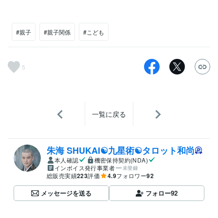
#親子
#親子関係
#こども
5
一覧に戻る
朱海 SHUKAI☯九星術☯タロット和尚
本人確認
機密保持契約(NDA)
インボイス発行事業者
未登録
総販売実績
223
評価
4.9
フォロワー
92
メッセージを送る
フォロー
92