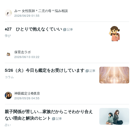
語学力
みー 女性医師＊二児の母＊悩み相談
タイ語
日常会話レベル
2026/06/29 01:55
♠︎27 ひとりで抱えなくていい
記事
学び
保育志ラボ
2026/06/13 03:22
5/26（火）今日も鑑定をお受けしています
記事
コラム
神眼鑑定士❂真音
2026/05/26 04:55
親子関係が苦しい…家族だからこそわかり合え
ない理由と解決のヒント
記事
占い