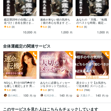
鑑定歴25年の住職による
連絡が来ない彼の気持ち
あなたの 「天職」「転職
名づけ｜吉名を授けます
｜彼の本心を視ます どの
のベストな時期」鑑定し
名は体を表す｜赤ちゃ
ようなご関係でも大丈夫
ます 転職で後悔しない｜
5.0
(3)
5.0
(3)
5.0
(5)
ん・会社名・改名【姓名
です
自分の天職｜辞めるべき
10,000
1,000
1,000
判断×九星気学】
か続けるべきか
円
円
円
全体運鑑定の関連サービス
予約受付中
NGなし❣1分100円☘️何で
あなたに必要なメッセー
易タロットで【お気持ち
も優しく鑑定します 男女
ジをタロットでお伝えし
♡近未来】ズバッと占い
ともに歓迎❣否定せず、責
ます 1分～OK◇リピータ
ます 不安や迷いを今すぐ
5.0
(48)
5.0
(871)
5.0
(766)
めず、秘密を安心して話
ー多数/人間関係/恋愛/仕
断ち切り、前に進む答え
100
140
140
せる場所
事/家族/金運
をサクサク視ます
愛の神託師｜カナリア・アイ
松河沙奈・インスピレーションタロット
天運占子（うらなこ）
円
/分
円
/分
円
/分
このサービスを見た人はこちらもチェックしています