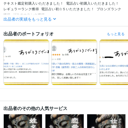
テキスト鑑定初購入いただきました！
電話占い初購入いただきました！
レギュラーランク獲得
電話占い初☆５いただきました！
プロンズランク
獲得
プラチナランク獲得
出品者の実績をもっと見る
その他ツール
真言密教:26年
チベット密教:10年
タイ仏教:0年
仏教:30年
瞑想:30年
出品者のポートフォリオ
もっと見る
巡礼先達:10年
語学力
タイ語
日常会話レベル
出品者のその他の人気サービス