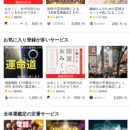
満枠対応中
おみくじ：全10項目のお
30年の霊視経験による
繊細さんのための霊感タ
みくじを引かせて頂きま
【本格霊事鑑定】を行い
ロット✦気になること占い
す ㊙あなた様がこの先ど
ます 霊現象・家相・家
ます 不安やモヤモヤを整
5.0
(6600)
5.0
(417)
5.0
(1132)
う進むかの道しるべにな
系・先祖・土地・人間関
理し、あなたの自分軸を
500
3,000
240
さってください！
係・悪縁・因縁・厄払い
整えます⭐️
コトハ ⸜❤︎⸝ 新サービス提供開始✨️
【霊能者】天晴
Kurumi⭐️精霊占い
円
円
円
/分
お気に入り登録が多いサービス
満枠対応中
感謝価格【1日数名✩リピ
おみくじ：全10項目のお
中華街の手相読みがしっ
OK】総合的に鑑定致しま
みくじを引かせて頂きま
かり読み解き鑑定します
す ✞後悔させません【未
す ㊙あなた様がこの先ど
☆今後10年ほどの流れか
5.0
(8365)
5.0
(6600)
5.0
(3954)
来を良くする✩人生のヒン
う進むかの道しるべにな
ら、良い時期、悪い時期
1,000
500
3,000
ト】アドバイス付
さってください！
もお伝えします
Mental Life Design
コトハ ⸜❤︎⸝ 新サービス提供開始✨️
konan☆
円
円
円
全体運鑑定の定番サービス