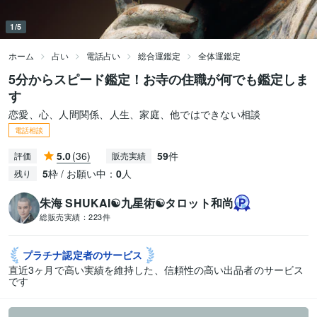
1/5
ホーム
占い
電話占い
総合運鑑定
全体運鑑定
5分からスピード鑑定！お寺の住職が何でも鑑定しま
す
恋愛、心、人間関係、人生、家庭、他ではできない相談
電話相談
5.0
(36)
59
件
評価
販売実績
5
枠 / お願い中：
0
人
残り
朱海 SHUKAI☯九星術☯タロット和尚
総販売実績：
223件
プラチナ認定者の
サービス
直近3ヶ月で高い実績を維持した、信頼性の高い出品者のサービス
です