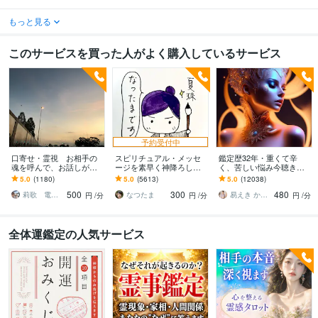
もっと見る
このサービスを買った人がよく購入しているサービス
予約受付中
口寄せ・霊視 お相手の
スピリチュアル・メッセ
鑑定歴32年・重くて辛
魂を呼んで、お話しが出
ージを素早く神降ろしま
く、苦しい悩み今聴きま
来ます 。秘密の恋愛・復
す 守護霊様や前世等にお
す 辛い想い霊視とタロッ
5.0
(1180)
5.0
(5613)
5.0
(12038)
縁・片思い・亡くなった
悩みを沢山質問して答え
トで視ます（病は見れま
500
300
480
方・ペットと話せます。
を得たい方どうぞ！
せん）
莉歌 電話占い 女性限定
なつたま
易えき かれん
円
/分
円
/分
円
/分
全体運鑑定の人気サービス