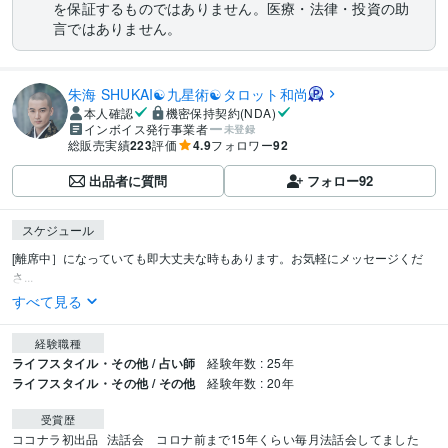
を保証するものではありません。医療・法律・投資の助
言ではありません。
朱海 SHUKAI☯九星術☯タロット和尚
本人確認
機密保持契約(NDA)
インボイス発行事業者
未登録
総販売実績
223
評価
4.9
フォロワー
92
出品者に質問
フォロー
92
スケジュール
[離席中］になっていても即大丈夫な時もあります。お気軽にメッセージくだ
さ...
すべて見る
経験職種
ライフスタイル・その他 / 占い師
経験年数 : 25年
ライフスタイル・その他 / その他
経験年数 : 20年
受賞歴
ココナラ初出品
法話会　コロナ前まで15年くらい毎月法話会してました