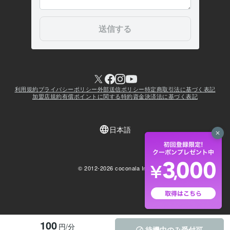
100
円/分
待機中のみ受付可