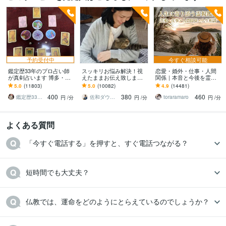
予約受付中
今すぐ相談可能
鑑定歴33年のプロ占い師
スッキリお悩み解決！視
恋愛・婚外・仕事・人間
が真剣占います 博多・廓
えたままお伝え致します
関係｜本音と今後を霊視
屋の純血統占い祈願師
恋愛、結婚、人間関係、
ます 現実重視の鑑定｜本
5.0
(11803)
5.0
(10082)
4.9
(14481)
雷鳥
仕事、人生、ペットの気
質と今後の行動を具体的
400
380
460
持ち等◎祈願付き
にお伝えします
鑑定歴33年のプロ占い師 雷鳥
佐和ダウジング＆スピリットメンター
toraramaro
円
/分
円
/分
円
/分
よくある質問
「今すぐ電話する」を押すと、すぐ電話つながる？
短時間でも大丈夫？
仏教では、運命をどのようにとらえているのでしょうか？