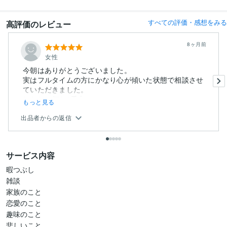
すべての評価・感想をみる
高評価のレビュー
8ヶ月前
女性
今朝はありがとうございました。
実はフルタイムの方にかなり心が傾いた状態で相談させ
ていただきました。
しかし、何か1番大...
もっと見る
出品者からの返信
サービス内容
暇つぶし

雑談

家族のこと

恋愛のこと

趣味のこと

悲しいこと
