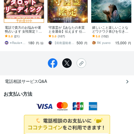
予約受付中
電話で貴方のお悩みや運
守護霊が【あなたの本質
嬉しいこと楽しいことな
勢占います 女性限定！現
と全運命】伝えます 仕事/
どワクワク喜びを引き寄
在出品中のサービス、電
恋愛/金運/人生などあなた
せます 魔法のように楽し
5.0
(21)
5.0
(107)
5.0
(152)
話対応バージョン！
の悩みをどれでも解決し
い出来事や嬉しい出来事
180
500
15,000
ます。
を現実化させます。
✴︎Raula✴︎（ラウラ）
【前衛靈能者】ジャン
RK yuano
円
/分
円
円
電話相談サービスQ&A
お支払い方法