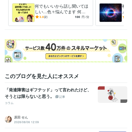
何でもいいから話し聞いてほ
初回
しい…色々悩んでます 何日
メイ
も誰とも話してない…寂しい
当に
3.0
(2)
100
円
/分
5.0
あなたへヒーリング付き
の「
んか
このブログを見た人にオススメ
「発達障害はギフテッド」って言われたけど、
そうとは限らないと思う。
記事
コラム
原田 せん
2026/08/06 12:09