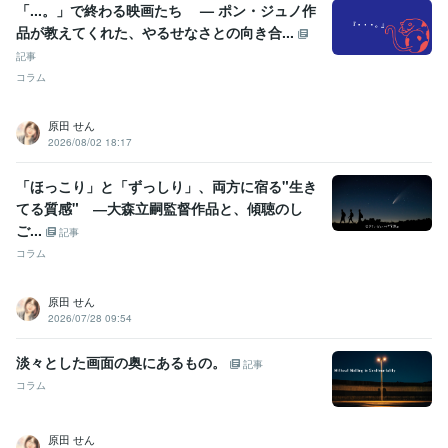
「...。」で終わる映画たち — ポン・ジュノ作
品が教えてくれた、やるせなさとの向き合...
記事
コラム
原田 せん
2026/08/02 18:17
「ほっこり」と「ずっしり」、両方に宿る"生き
てる質感" ―大森立嗣監督作品と、傾聴のし
ご...
記事
コラム
原田 せん
2026/07/28 09:54
淡々とした画面の奥にあるもの。
記事
コラム
原田 せん