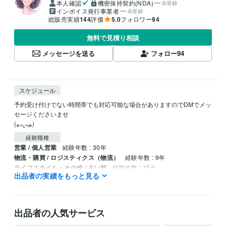
本人確認
機密保持契約(NDA)
未登録
インボイス発行事業者
未登録
総販売実績
144
評価
5.0
フォロワー
94
無料で見積り相談
メッセージを送る
フォロー
94
スケジュール
予約受け付けでない時間帯でも対応可能な場合がありますのでDMでメッ
セージくださいませ

(⁎ᴗ͈ˬᴗ͈⁎)
経験職種
営業 / 個人営業
経験年数 : 30年
物流・購買 / ロジスティクス（物流）
経験年数 : 9年
ライフスタイル・その他 / 占い師
経験年数 : 15年
出品者の実績をもっと見る
ライフスタイル・その他 / カウンセラー・コーチ
経験年数 : 20年
ライフスタイル・その他 / 保育士・ベビーシッター
経験年数 : 5年
出品者の人気サービス