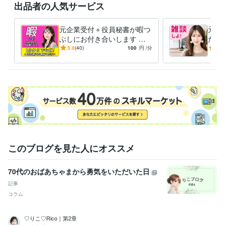
出品者の人気サービス
断続的に待機しています。

元企業受付＋役員秘書が暇つ
元企
【ブログ】

ぶしにお付き合いします あ
たの
私のことを少しでも知っていただけるようにブログを書いています。良
なたの暇つぶしにとこと
談・
5.0
(40)
100
円
/分
5.0
かったらご覧くださいませ。

ん“りこ”をご利用ください♡
安心
【コンテンツ】

コンテンツマーケットに初出品しました♡

https://coconala.com/contents_market/articles/cmj3yieew06foas0h6i0ikx
経験職種
事務・ビジネスサポート / 事務（一般事務）
経験年数 : 8年
事務・ビジネスサポート / 秘書
経験年数 : 4年
このブログを見た人にオススメ
ライフスタイル・その他 / 講師・インストラクター
経験年数 : 5年
70代のおばあちゃまから勇気をいただいた日
受賞歴
Instagramスタート
noteスタート
ココナラ電話相談スタート　　1/2
記事
3〜
ココナラレギュラーランク♡ありがとうございます
ココナラシ
コラム
ルバーランク♡ありがとうございます
ココナラ電話相談30件達成♡
ありがとうございます
ココナラゴールドランク♡ありがとうござい
♡りこ♡Rico｜第2章
ます
ココナラ電話相談40件達成♡ありがとうございます
ココナラ電