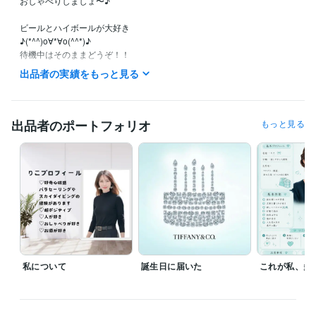
おしゃべりしましょ〜♪

ビールとハイボールが大好き

♪(*^^)o∀*∀o(^^*)♪

待機中はそのままどうぞ！！

本日もお待ちしています。

出品者の実績をもっと見る
※離席中も対応可能な場合がございますので、お気軽にお声がけください
ね〜♪

出品者のポートフォリオ
もっと見る
【新サービスリリースしました】

オンライン自習室

https://coconala.com/services/4298715

堂々とクーポン使ってね！

https://coconala.com/pservices/4302182

✼••┈┈┈┈••✼••┈┈┈┈••✼

私について
誕生日に届いた
これが私、多
基本情報( ^-^)⊃⌒︎︎♡

【電話相談】

7:00〜22:00
