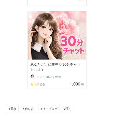
あなただけに集中♡30分チャッ
トします
♡りこ♡Rico｜第2章
1,000
5.0
円
(25)
#香水
#独り言
#りこブログ
#香り