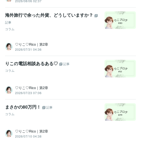
2026/08/06 02:37
話相談60件達成♡ありがとうございます
ココナラプラチナランク♡
ありがとうございます
ココナラ電話相談80件達成♡ありがとうござ
海外旅行で余った外貨、どうしていますか？
います
ココナラ電話相談100件達成♡ありがとうございます
ココナ
ラプラチナランク継続中♡ありがとうございます
ココナラコンテン
記事
ツマーケット初出品♡ありがとうございます
ココナラ1年継続♡あり
コラム
がとうございます
新サービススタート♡ありがとうございます
ココ
ナラ電話相談200件達成♡ありがとうございます
ココナラ交流会初参
♡りこ♡Rico｜第2章
加♡ありがとうございます
ココナラ交流会2回目参加♡ありがとうご
2026/07/31 04:36
ざいます
りこの電話相談あるある♡
記事
ビジネス・クリエイティブツール
コラム
Canva:5年
得意分野
♡りこ♡Rico｜第2章
悩み相談・カウンセリング
♡なんでもポジティブ変換する
♡逆境に
2026/07/23 07:06
強い
♡好奇心旺盛
♡傾聴力&共感力
♡アイデアがひらめく
♡変化
を恐れない
♡マルチタスクをこなす
♡礼節を重んじる
♡文章を書
まさかの80万円！
記事
く
♡癒し系ボイス
コラム
ハンドメイド制作
認定講師
♡りこ♡Rico｜第2章
2026/07/10 04:38