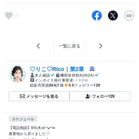
17
一覧に戻る
♡りこ♡Rico｜第2章
本人確認
機密保持契約(NDA)
インボイス発行事業者
未登録
総販売実績
264
評価
5.0
フォロワー
129
メッセージを送る
フォロー
129
スケジュール
【電話相談】8/6(木)ฅᐡ•ﻌ•ᐡฅ 

避暑地から戻りました♡
