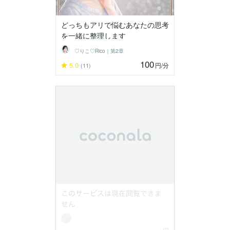
どっちもアリで悩むあなたの思考
を一緒に整理します
♡りこ♡Rico｜第2章
100
5.0
円
/分
(11)