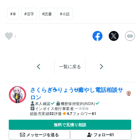
#本
#活字
#読書
#小説
2
一覧に戻る
さくらぎ☕りょう⛎癒やし電話相談サ
ロン
本人確認
機密保持契約(NDA)
インボイス発行事業者
未登録
総販売実績
32
評価
4.7
フォロワー
61
無料で見積り相談
メッセージを送る
フォロー
61