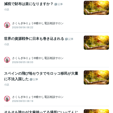
減税で財布は楽になりますか？
記事
受賞歴
小説
ココナラ レギュラーランク
小学校の作文・・・『内容覚えてない』
中学校の作文・・・『家を探せばある』
高校の作文・・・『恥ずか
さくらぎ☕りょう⛎癒やし電話相談サロン
しくて見たくない』
父親に褒められた・・・・スゴい昔
母親に褒め
2026/08/06 08:22
られた・・・・スゴい昔
友人に誕生日を祝われた
小、中、高の体育
祭で全種目1位とる・・・コレ本当です
小、中、高の学力テストでヤ
世界の資源戦争に日本も巻き込まれる
バい点取って先生にシバキ倒される
和太鼓で地域行事で演奏
和太鼓
記事
で都内某ホール、都内某神社で演奏多数
国内美容大会カラー部門で
小説
入賞経験多数
国内美容大会パーマ部門で入賞経験多数
国内美容大会
カット部門で入賞経験多数
国内美容大会アップ部門で入賞経験多数
さくらぎ☕りょう⛎癒やし電話相談サロン
2026/08/05 08:03
ビジネス・クリエイティブツール
WordPress:5年
Excel:5年
Google サイト:10年
スペインの飛び地セウタでモロッコ移民が大量
Google スプレッドシート:5年
Google ドキュメント:5年
に不法入国した
PowerPoint:5年
Word:5年
一太郎:3年
ChatGPT:1年
記事
Adobe Photoshop:3年
Adobe Premiere Pro:3年
Final Cut Pro:3年
小説
Canva:3年
さくらぎ☕りょう⛎癒やし電話相談サロン
その他ツール
2026/08/03 08:19
コミュニケーションスキル:20年
生来の愚痴聞き、寄り添い、思いやる精神:20年
そもそも誰かが大麻持ってる場所にいってんじ
人を笑わせる心意気:20年
日本語をネイティブに話せる資格:20年