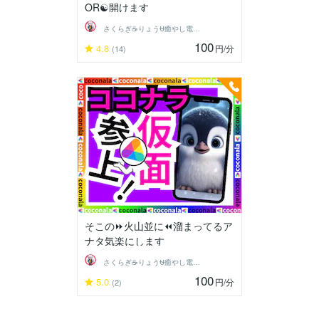
OR☯️開けます
さくらぎ☕りょう⛎癒やし電話相談サロン
100
4.8
円
/分
(14)
そこの⏩火山並に⏪溜まってるア
ナタ気楽にします
さくらぎ☕りょう⛎癒やし電話相談サロン
100
5.0
円
/分
(2)