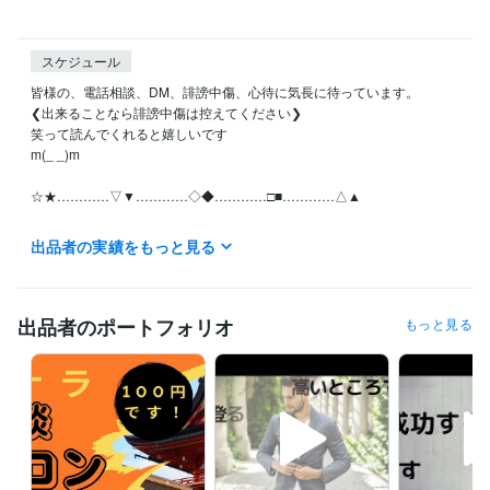
スケジュール
皆様の、電話相談、DM、誹謗中傷、心待に気長に待っています。

❮出来ることなら誹謗中傷は控えてください❯

笑って読んでくれると嬉しいです

m(_ _)m

☆★…………▽▼…………◇◆…………□■…………△▲

月曜日~日曜日の全ての日にちの待機中の時はご利用可能です。

出品者の実績をもっと見る
お休みさせていただくときは受付休止にします。！Σ(×_×;)!

予定日は設定していません。地球上の皆様といつでも繋がっていたいの
で！待機中時間、お気軽にどうぞ

出品者のポートフォリオ
もっと見る
離席中、対応中の時は他の皆様のDMの連絡が遅れることがありますが、
必ずDM連絡致しますので不快な気持ちには限りなくさせないつもりで
す。

【怒り、憎しみ、復讐心、嫉妬・・・etc】

真心のこもった精神で頑張りますm(_ _)m
