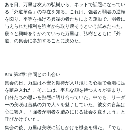
ある日、万里は友人の弘樹から、ネットで話題になってい
る「外道革命」の存在を知る。これは、強者と弱者の逆転
を図り、平等を掲げる異端の者たちによる運動で、弱者に
与えられた権利を強者から取り戻そうという試みだった。
段々と興味を引かれていった万里は、弘樹とともに「外
道」の集会に参加することに決めた。
### 第2章: 仲間との出会い
集会の日、万里は不安と期待が入り混じる心境で会場に足
を踏み入れた。そこには、平凡な顔を持つ人々が集まり、
自分たちの思いを熱烈に語り合っていた。中でも、リーダ
ーの美咲は言葉の力で人々を魅了していた。彼女の言葉は
心に響き、「強者が弱者を踏みにじる社会を変えよう」と
呼びかけていた。
集会の後、万里は美咲に話しかける機会を得た。「でも、