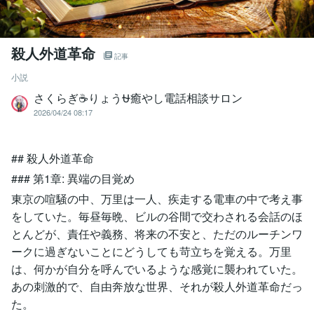
殺人外道革命
記事
小説
さくらぎ☕りょう⛎癒やし電話相談サロン
2026/04/24 08:17
## 殺人外道革命
### 第1章: 異端の目覚め
東京の喧騒の中、万里は一人、疾走する電車の中で考え事
をしていた。毎昼毎晩、ビルの谷間で交わされる会話のほ
とんどが、責任や義務、将来の不安と、ただのルーチンワ
ークに過ぎないことにどうしても苛立ちを覚える。万里
は、何かが自分を呼んでいるような感覚に襲われていた。
あの刺激的で、自由奔放な世界、それが殺人外道革命だっ
た。