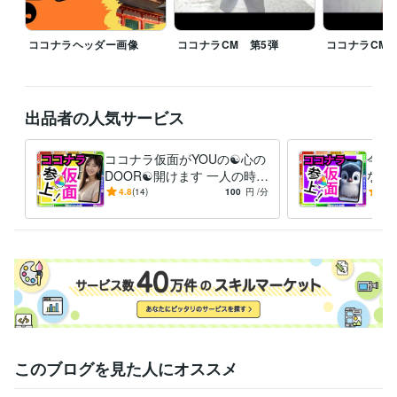
☆★…………▽▼…………◇◆…………□■…………△▲

ココナラヘッダー画像
ココナラCM 第5弾
ココナラCM 
♦♥予定がありましたら気軽にDMください

♥♦予定が無くても気になったらDMください

♦♥ちょっとしたやり取りでもありましたらDMください

出品者の人気サービス
♥♦寂しい、悩みがある、聞いてほしい事がある方DMください

♦♥このスケジュール見て何か思った方はDMください、スゴい、素晴らし
い、キモい、ウザい、土に埋もれてしまえ！・・・・etc

ココナラ仮面がYOUの☯️心の
今つ
♥♦冬の寒さが厳しいのでDMください

DOOR☯️開けます 一人の時誰
なん
かと話したい❇️まわりに流さ
愚痴
4.8
(14)
100
円
/分
-
(1)
れる⚠️ダイエット❣️
恋愛
経験職種
避難
営業 / 個人営業
経験年数 : 10年
ライフスタイル・その他 / スタイリスト
経験年数 : 7年
ライフスタイル・その他 / 美容師・ネイリスト・美容家
経験年数 : 7
年
ライフスタイル・その他 / シェフ・パティシエ
経験年数 : 10年
職歴
ココナラ
2024年3月 ~ 現在
2024年3月 ~ 現在
2024年3月 ~ 現在
このブログを見た人にオススメ
2024年3月 ~ 現在
2024年3月 ~ 現在
2024年3月 ~ 現在
2024年
3月 ~ 現在