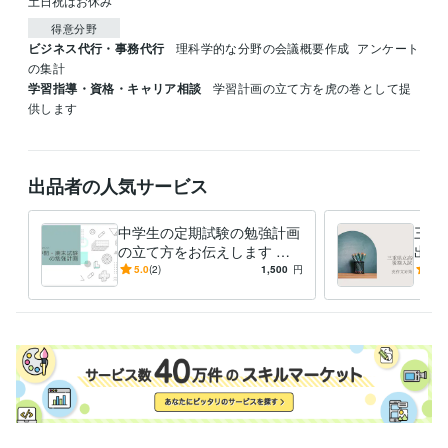
土日祝はお休み
得意分野
ビジネス代行・事務代行
理科学的な分野の会議概要作成
アンケート
の集計
学習指導・資格・キャリア相談
学習計画の立て方を虎の巻として提
供します
出品者の人気サービス
中学生の定期試験の勉強計画
三重
の立て方をお伝えします な
出題
りたい自分を目指して計画的
英語
5.0
(2)
1,500
円
4.0
に乗り切ろう
文を