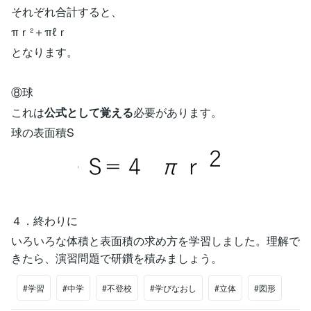
それぞれ合計すると、
πｒ²＋πℓｒ
となります。
⑧球
これは
公式として覚える
必要があります。
球の表面積S
４．終わりに
いろいろな体積と表面積の求め方を学習しました。理解で
きたら、演習問題で研鑽を積みましょう。
#学習
#中学
#不登校
#学びなおし
#立体
#図形