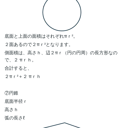
底面と上面の面積はそれぞれπｒ²。
２面あるので２πｒ²となります。
側面積は、高さｈ、辺２πｒ（円の円周）の長方形なの
で、２ πｒｈ。
合計すると、
２πｒ²＋２ πｒｈ
⑦円錐
底面半径ｒ
高さｈ
弧の長さℓ