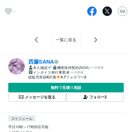
5
一覧に戻る
西藤SANA
本人確認
機密保持契約(NDA)
未登録
インボイス発行事業者
未登録
総販売実績
4
評価
4.7
フォロワー
2
無料で見積り相談
メッセージを送る
フォロー
2
スケジュール
平日10時～17時対応可能
