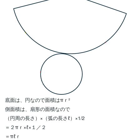
底面は、円なので面積はπｒ²
側面積は、扇形の面積なので
（円周の長さ）×（弧の長さℓ）×1/2
＝２πｒ×ℓ×１／２
＝πℓｒ