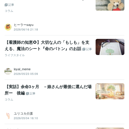
記事
コラム
ヒーラーsayu
2026/06/16 21:18
【看護師の知恵🌻】大切な人の「もしも」を支
える、魔法のシート『命のバトン』のお話
記事
ライフスタイル
loyal_meme
2026/05/23 05:09
【実話】余命3ヶ月 －娘さんが最後に選んだ場
所ー 後編
記事
コラム
ユリコカ介護
2026/05/04 16:10