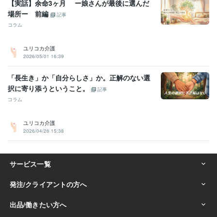
【実話】余命3ヶ月 ー娘さんが最後に選んだ
場所ー 前編
記事
コラム
ユリコカ介護
2026/05/01 16:39
「長生き」か「自分らしさ」か。正解のない選
択に寄り添うということ。
記事
コラム
ユリコカ介護
2026/04/26 15:38