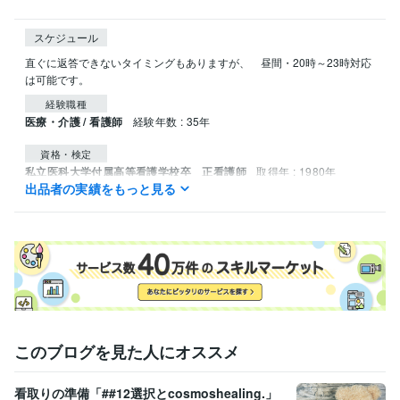
スケジュール
直ぐに返答できないタイミングもありますが、　昼間・20時～23時対応
は可能です。
経験職種
医療・介護 / 看護師
経験年数 : 35年
資格・検定
私立医科大学付属高等看護学校卒 正看護師
取得年 : 1980年
出品者の実績をもっと見る
看護師
取得年 : 1979年
得意分野
悩み相談・カウンセリング
老衰での高齢者のお看取り
医療
学歴
東京医科大学看護専門学校
1978年3月 ~ 1980年2月
このブログを見た人にオススメ
看取りの準備「##12選択とcosmoshealing.」