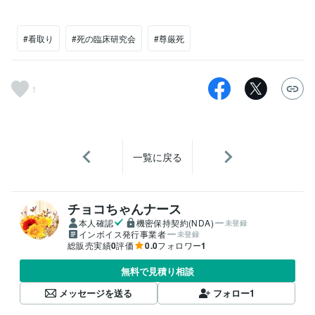
#看取り
#死の臨床研究会
#尊厳死
1
一覧に戻る
チョコちゃんナース
本人確認
機密保持契約(NDA)
未登録
インボイス発行事業者
未登録
総販売実績
0
評価
0.0
フォロワー
1
無料で見積り相談
メッセージを送る
フォロー
1