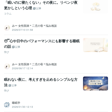
「眠いのに寝たくない」その夜に。リベンジ夜
更かしという心理
記事
コラム
みー 女性医師＊二児の母＊悩み相談
2026/07/10 01:58
😴心や日中のパフォーマンスにも影響する睡眠
の話
記事
学び
みー 女性医師＊二児の母＊悩み相談
2026/06/17 12:14
眠れない夜に、考えすぎを止めるシンプルな方
法
記事
学び
睡眠学
2026/01/30 12:13