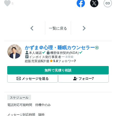
5
一覧に戻る
かずま＠心理・睡眠カウンセラー
本人確認
機密保持契約(NDA)
インボイス発行事業者
未登録
総販売実績
5
評価
5.0
フォロワー
7
無料で見積り相談
メッセージを送る
フォロー
7
スケジュール
電話対応可能時間　待機中のみ

メッセージ対応時間　随時