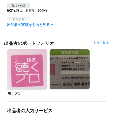
資格・検定
認定心理士
取得年 : 2000年
得意分野
出品者の実績をもっと見る
悩み相談・カウンセリング
心理カウンセリング
カウンセリング
悩み相談・カウンセリング
睡眠についての相談
健康 睡眠 眠り
出品者のポートフォリオ
もっと見る
聴くプロ
出品者の人気サービス