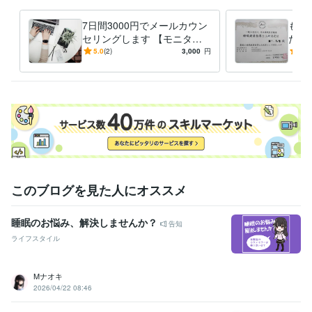
7日間3000円でメールカウン
もう
セリングします 【モニター
たの
価格残り１枠】１週間無制限
眠健
5.0
(2)
3,000
円
5.0
でカウンセラーが回答。
ラー
提供
このブログを見た人にオススメ
睡眠のお悩み、解決しませんか？
告知
ライフスタイル
Mナオキ
2026/04/22 08:46