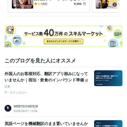
まるで映画のワンシーン！心
男女
4.9
(69)
9,500
円
5.0
に響く多彩な声でコンテンツ
フェ
を彩る
ーシ
このブログを見た人にオススメ
外国人のお客様対応、翻訳アプリ頼みになって
いませんか｜宿泊・飲食のインバウンド準備
記事
IT・テクノロジー
WEBTECH研究所
2026/08/07 14:58
英語ページを機械翻訳のまま置いていませんか