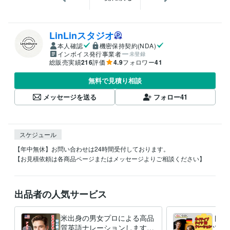
LinLinスタジオ
本人確認
機密保持契約(NDA)
インボイス発行事業者
未登録
総販売実績
216
評価
4.9
フォロワー
41
無料で見積り相談
メッセージを送る
フォロー
41
スケジュール
【年中無休】お問い合わせは24時間受付しております。

出品者の人気サービス
米出身の男女プロによる高品
ドイ
質英語ナレーションします
ツ語