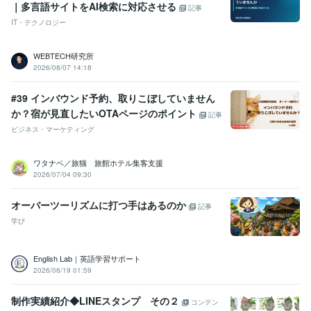
｜多言語サイトをAI検索に対応させる
記事
IT・テクノロジー
WEBTECH研究所
2026/08/07 14:18
#39 インバウンド予約、取りこぼしていません
か？宿が見直したいOTAページのポイント
記事
ビジネス・マーケティング
ワタナベ／旅猫 旅館ホテル集客支援
2026/07/04 09:30
オーバーツーリズムに打つ手はあるのか
記事
学び
English Lab｜英語学習サポート
2026/06/19 01:59
制作実績紹介◆LINEスタンプ その２
コンテン