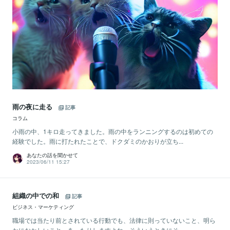
雨の夜に走る
記事
コラム
小雨の中、1キロ走ってきました。雨の中をランニングするのは初めての
経験でした。雨に打たれたことで、ドクダミのかおりが立ち...
あなたの話を聞かせて
2023/06/11 15:27
組織の中での和
記事
ビジネス・マーケティング
職場では当たり前とされている行動でも、法律に則っていないこと、明ら
かにおかしいこと、あったりしますよね。そういうときにそ...