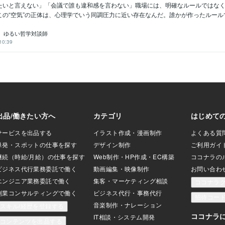
たいと言えない」「会議で誰も違和感を言わない」職場には、明確なルールではな
の“空気”の正体は、心理学でいう同調圧力に近い存在なんだ。誰かが作ったルールでは
）ゆるい哲学対談師
10:39