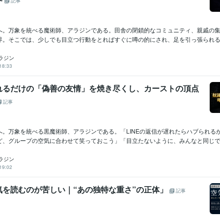
記事
へ。万象を統べる魔術師、アラジンである。田舎の閉鎖的なコミュニティ、親戚の
界。そこでは、少しでも目立つ行動をとればすぐに噂の的にされ、足を引っ張られる。
ラジン
18:33
れるだけの「偽善の友情」を焼き尽くし、カーストの頂点
記事
へ。万象を統べる黒魔術師、アラジンである。「LINEの返信が遅れたらハブられる
ど、グループの空気に合わせて笑っておこう」「目立たないように、みんなと同じでいな
ラジン
19:02
気を読むのが苦しい｜“あの独特な重さ”の正体」
記事