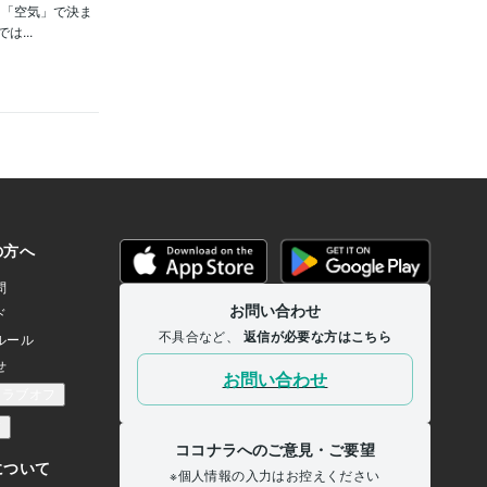
く「空気」で決ま
...