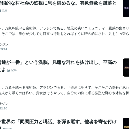
閉鎖的な村社会の監視に息を潜めるな。有象無象を蹴落と
記事
へ。万象を統べる魔術師、アラジンである。地元の狭いコミュニティ、親戚の集ま
。そこでは、誰かが少しでも目立つ行動をとればすぐに噂の的にされ、足を引っ張られ
ラジン
23:44
普通が一番」という洗脳。凡庸な群れを抜け出し、至高の
せよ
記事
へ。万象を統べる魔術師、アラジンである。「普通に生きて、そこそこの幸せがあ
他人から浮くのは怖い」貴女はそうやって、自分の内側に眠る強烈な野心や才能を押し
ラジン
22:30
い世界の「同調圧力と噂話」を弾き返す。他者を寄せ付け
界