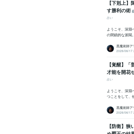
【下剋上】
す勝利の術
占い
ようこそ、深淵
の閉鎖的な派閥
黒魔術師ア
2026/06/17 
【覚醒】「
才能を開花
占い
ようこそ、深淵
つことをして、
黒魔術師ア
2026/06/17 
【防衛】狭
ぬ覇王の結