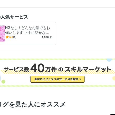
の人気サービス
NGなし！どんなお話でもお
伺いします 上手に話せなく
ても大丈夫。安心して話して
5.0
(1)
1,500
円
ください。
ログを見た人にオススメ