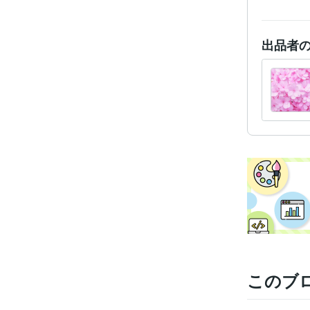
出品者
このブ