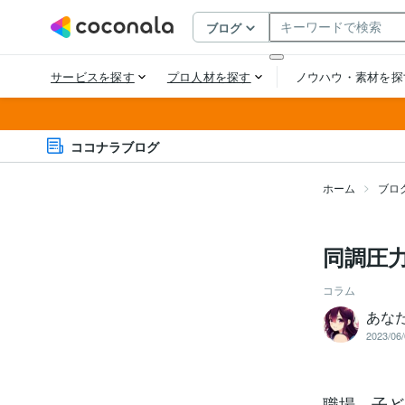
ココナラブログ
ホーム
ブロ
同調圧
コラム
あな
2023/06/
職場、子ど