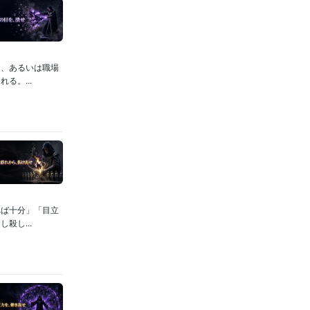
り、あるいは職場
る。...
れば十分」「目立
殺し...