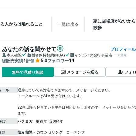
家に居場所がないから
する人からは離れること
一覧に戻る
散歩
あなたの話を聞かせて
プロフィール
本人確認
機密保持契約(NDA)
インボイス発行事業者
未登録
1
5.0
14
総販売実績
評価
フォロワー
メッセージを送る
フォ
無料で見積り相談
ュール
退席していても対応できますので、メッセージください。

トークルームは24ｈ受け付けています。

22時以降も起きている場合は対応いたしますので、メッセージをいただ
ます。
ハタヨガ
取得年 : 2004年
検定
悩み相談・カウンセリング
コーチング
分野