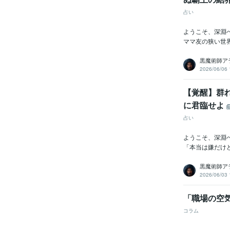
占い
ようこそ、深淵
ママ友の狭い世
黒魔術師ア
2026/06/06 
【覚醒】群
に君臨せよ
占い
ようこそ、深淵
「本当は嫌だけ
黒魔術師ア
2026/06/03 
「職場の空
コラム