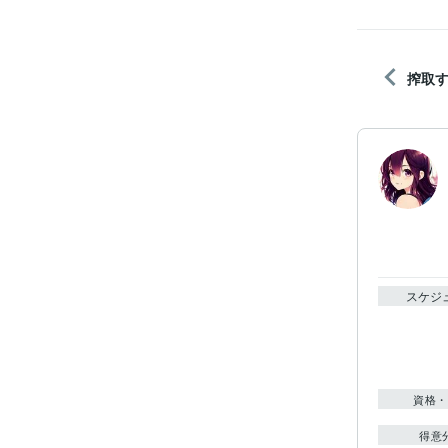
搾取
スケジ
資格・
得意