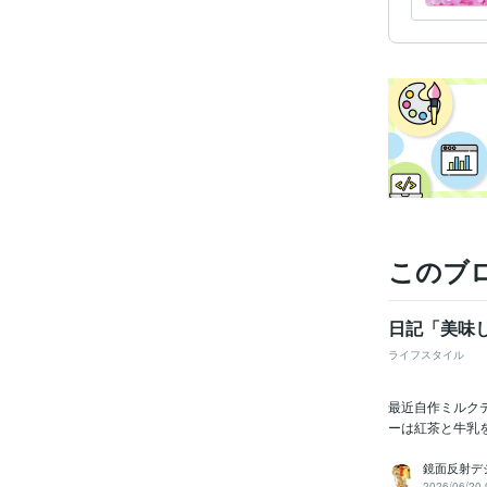
このブ
日記「美味
ライフスタイル
最近自作ミルクテ
ーは紅茶と牛乳を
鏡面反射デ
2026/06/20 