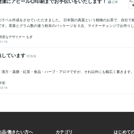
簡潔にアピール◎印刷までお手伝いをいたします！
記事
のラベル作成をさせていただきました。 日本製の真菰という植物のお茶で、自社で
です。茶葉とグラム数の違う粉末のパッケージを３点、マイナーチェンジでお作りしまし
得意なデザイナー もぎ
01:16
集しています
告知
・漢方・薬膳・紅茶・食品・ハーブ・アロマですが、それ以外にも幅広く書きます
中彩
03:16