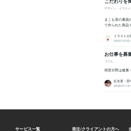
こだわりを
デザイン・イラスト
まこも茶の裏面
て作られた商品
イラストが
2025/10/02 
お仕事を募
コラム
得意分野は健康
紅生姜・田
2026/01/15 