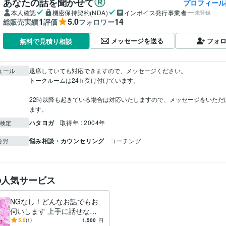
あなたの話を聞かせて
プロフィール
本人確認
機密保持契約(NDA)
インボイス発行事業者
未登録
1
5.0
14
総販売実績
評価
フォロワー
メッセージを送る
フォ
無料で見積り相談
ュール
退席していても対応できますので、メッセージください。

トークルームは24ｈ受け付けています。

22時以降も起きている場合は対応いたしますので、メッセージをいただ
ます。
ハタヨガ
取得年 : 2004年
検定
悩み相談・カウンセリング
コーチング
分野
の人気サービス
NGなし！どんなお話でもお
伺いします 上手に話せなく
ても大丈夫。安心して話して
5.0
(1)
1,500
円