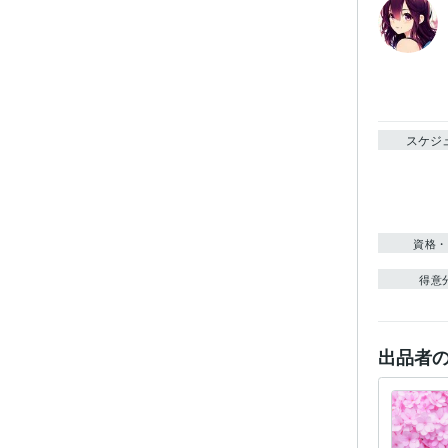
スケジ
資格・
得意
出品者