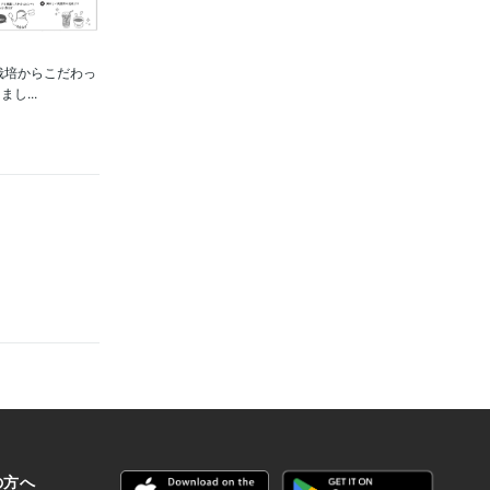
栽培からこだわっ
...
。