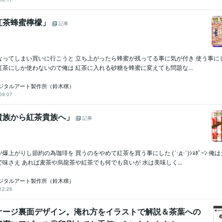
紅茶蜂蜜檸檬」
記事
ってしまい買いに行こうと 立ち上がったら蜂蜜が残ってる事に気が付き 使う事にした ∑(
茶にしか使わないので俺は 紅茶に入れる砂糖を蜂蜜に変えても問題な...
ジタルアート製作所（鈴木穣）
09:07
貴族から紅茶貴族へ」
記事
爆上がりし節約の為珈琲を 買うのをやめて紅茶を買う事にした (´･д･`)ｼｮﾎﾞｰﾝ 俺
味さえ あれば麦茶や烏龍茶や紅茶でも何でも良いが 水は美味しく...
ジタルアート製作所（鈴木穣）
12:26
ケージ裏面デザイン。淹れ方をイラストで解説＆茶葉への