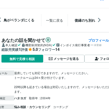
鳥がベランダにくる
一覧に戻る
復縁のち別れ
あなたの話を聞かせて
プロフィール
本人確認
機密保持契約(NDA)
インボイス発行事業者
未登録
1
5.0
14
総販売実績
評価
フォロワー
メッセージを送る
フォ
無料で見積り相談
ュール
退席していても対応できますので、メッセージください。

トークルームは24ｈ受け付けています。

22時以降も起きている場合は対応いたしますので、メッセージをいただ
ます。
ハタヨガ
取得年 : 2004年
検定
悩み相談・カウンセリング
コーチング
分野