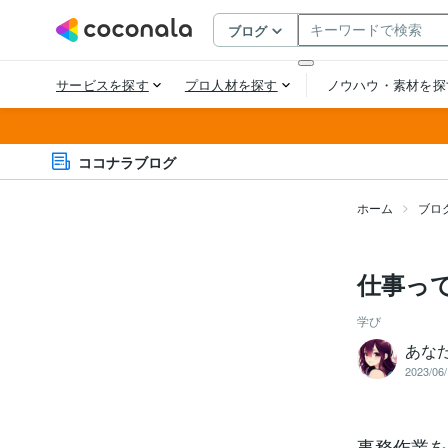
ココナラブログ
ホーム
ブロ
仕事っ
学び
あな
2023/06/
事務作業を