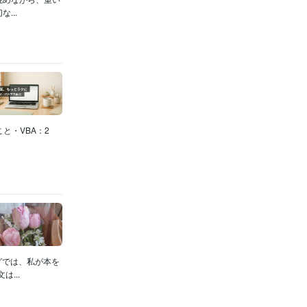
...
と・VBA：2
グでは、私が本を
...