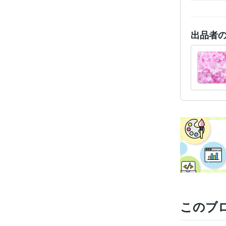
出品者
このブ