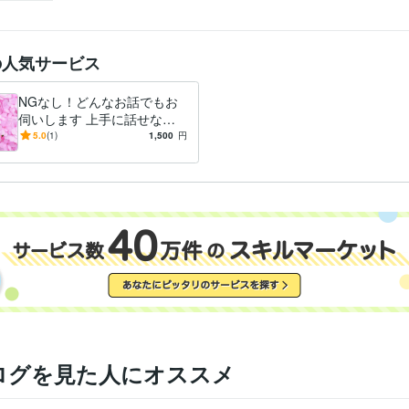
の人気サービス
NGなし！どんなお話でもお
伺いします 上手に話せなく
ても大丈夫。安心して話して
5.0
(1)
1,500
円
ください。
ログを見た人にオススメ