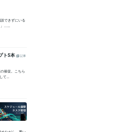
相談できずにいる
...
プト5本
記事
額の催促。こちら
...
眺めながら、重い