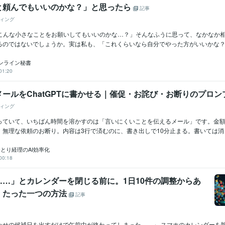
と頼んでもいいのかな？」と思ったら
記事
ィング
「こんな小さなことをお願いしてもいいのかな…？」そんなふうに思って、なかなか
るのではないでしょうか。実は私も、「これくらいなら自分でやった方がいいかな？」…
｜オンライン秘書
01:20
ールをChatGPTに書かせる｜催促・お詫び・お断りのプロン
ィング
っていて、いちばん時間を溶かすのは「言いにくいことを伝えるメール」です。金
無理な依頼のお断り。内容は3行で済むのに、書き出しで10分止まる。書いては消して
｜ひとり経理のAI効率化
00:18
……」とカレンダーを閉じる前に。1日10件の調整からあ
、たった一つの方法
記事
わせの候補日を出すだけで午前中が終わってしまった……」 スマホのカレンダーを