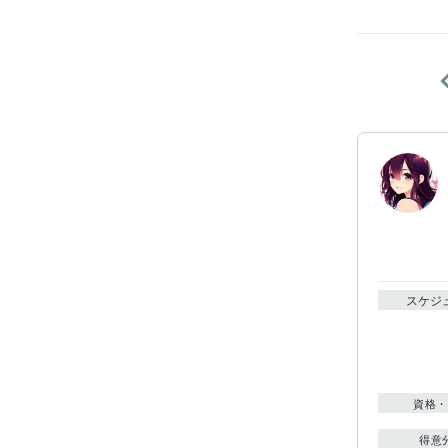
スケジ
資格・
得意