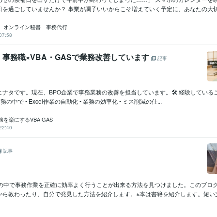
を過ごしていませんか？ 事業が調子いいからこそ増えていく予定に、あなたの大切な
 オンライン秘書 事務代行
07:58
事務職×VBA・GASで業務改善しています
記事
ナタです。現在、BPO企業で事務業務の改善を担当しています。🛠 経験しているこ
の中で • Excel作業の自動化 • 業務の効率化 • ミス削減の仕...
を楽にするVBA GAS
22:40
記事
験の中で事務作業を正確に効率よく行うことが出来る方法を見つけました。このブロ
ら教わったり、自分で発見した方法を紹介します。※本は書籍を紹介します。短い文は