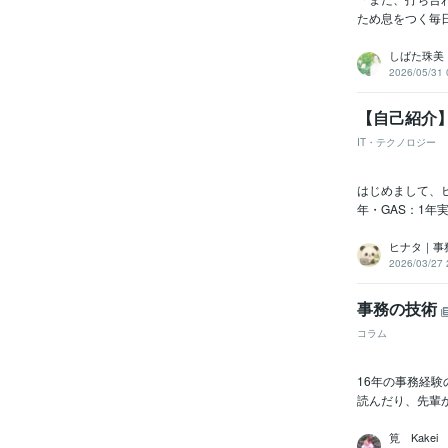
ため息をつく毎日
しばた珠美
2026/05/31 
【自己紹介】
IT・テクノロジー
はじめまして、ヒ
年・GAS：1年実務
ヒナタ｜事務
2026/03/27 
事務の技術
コラム
16年の事務経
読んだり、先輩か
筧 Kakei