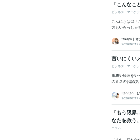
「こんなこ
ビジネス・マーケテ
こんにちは😊
方もいらっしゃ
takayo
2026/07/17 
言いにくいメ
ビジネス・マーケテ
事務や経理をや
のミスのお詫び。
KenKen
2026/07/17 
「もう限界
なたを救う
コラム
「また、打ち合